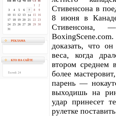
Пн
Вт
Ср
Чт
Пт
Сб
Вс
1
2
Стивенсона в пое
3
4
5
6
8
9
7
10
11
12
13
15
16
8 июня в Канад
14
17
18
19
20
21
22
23
Стивенсона, 
24
25
26
27
28
29
30
31
BoxingScene.com
РЕКЛАМА
доказать, что о
веса, когда др
КТО НА САЙТЕ
втором среднем 
более мастеровит
Гостей: 24
парень — нокаут
выходишь на ри
удар принесет те
рулетке поставить