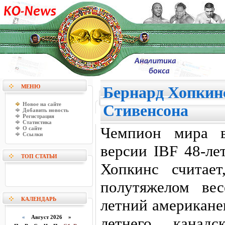
МЕНЮ
Бернард Хопкинс
Новое на сайте
Стивенсона
Добавить новость
Регистрация
Статистика
Чемпион мира в
О сайте
Ссылки
версии IBF 48-ле
ТОП СТАТЬИ
Хопкинс считае
полутяжелом ве
КАЛЕНДАРЬ
летний американе
«
Август 2026 »
летнего канадс