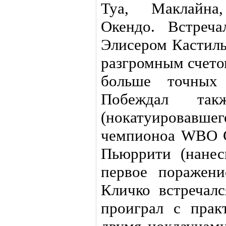
Туа, Маклайна,
Окендо. Встреч
Элисером Кастиль
разгромным счетом
больше точных 
Побеждал так
(нокатуировавшег
чемпионоа WBO С
Пьюррити (нане
первое поражен
Кличко встречал
проиграл с прак