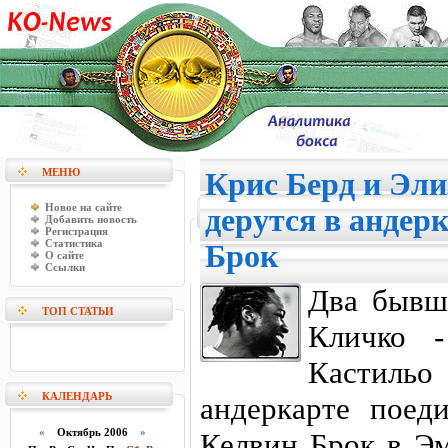
МЕНЮ
Крис Берд и Эли
Новое на сайте
дерутся в андер
Добавить новость
Регистрация
Статистика
Брок
О сайте
Ссылки
Два бывш
ТОП СТАТЬИ
Кличко 
Кастил
КАЛЕНДАРЬ
андеркарте поед
«
Октябрь 2006
»
Келвин Брок в Эм