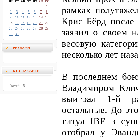
Пн
Вт
Ср
Чт
Пт
Сб
Вс
1
рамках полутяжел
2
3
4
5
6
7
8
9
10
11
12
13
14
15
Крис Бёрд после
16
17
18
19
20
21
22
23
24
25
26
27
28
29
заявил о своем н
30
31
весовую категор
РЕКЛАМА
несколько лет наза
КТО НА САЙТЕ
В последнем бою
Владимиром Клич
Гостей: 15
выиграл 1-й р
остальные. До эт
титул IBF в суп
отобрал у Эванд