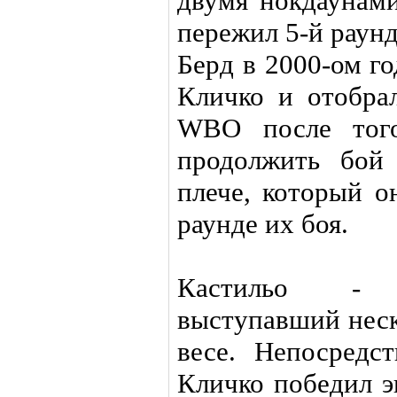
двумя нокдаунами
пережил 5-й раунд
Берд в 2000-ом г
Кличко и отобра
WBO после того
продолжить бой 
плече, который о
раунде их боя.
Кастильо - 
выступавший неск
весе. Непосредс
Кличко победил э