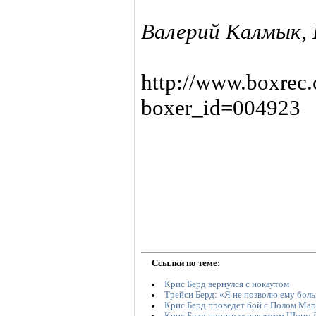
Валерий Калмык, 
http://www.boxrec
boxer_id=004923
Ссылки по теме:
Крис Берд вернулся с нокаутом
Трейси Берд: «Я не позволю ему бол
Крис Берд проведет бой с Полом Ма
Крис Берд проиграл нокаутом Шону