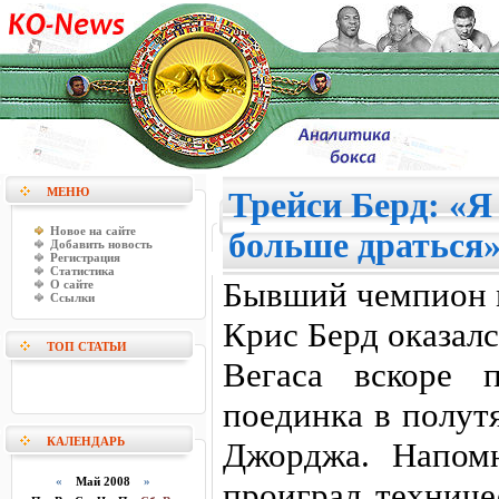
МЕНЮ
Трейси Берд: «Я
Новое на сайте
больше драться
Добавить новость
Регистрация
Статистика
Бывший чемпион м
О сайте
Ссылки
Крис Берд оказалс
ТОП СТАТЬИ
Вегаса вскоре 
поединка в полут
КАЛЕНДАРЬ
Джорджа. Напом
«
Май 2008
»
проиграл техниче