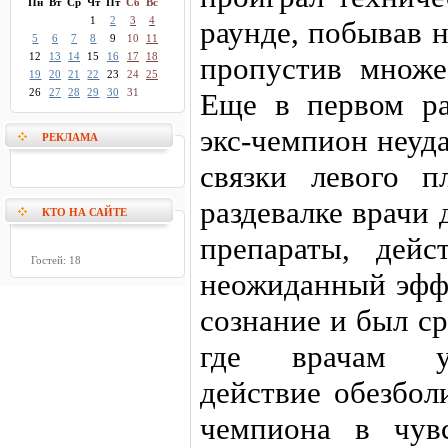
Пн
Вт
Ср
Чт
Пт
Сб
Вс
1
2
3
4
раунде, побывав н
5
6
7
8
9
10
11
12
13
14
15
16
17
18
пропустив множе
19
20
21
22
23
24
25
26
27
28
29
30
31
Еще в первом ра
экс-чемпион неуд
РЕКЛАМА
связки левого п
раздевалке врачи
КТО НА САЙТЕ
препараты, дейс
Гостей: 18
неожиданный эфф
сознание и был с
где врачам уд
действие обезбол
чемпиона в чув