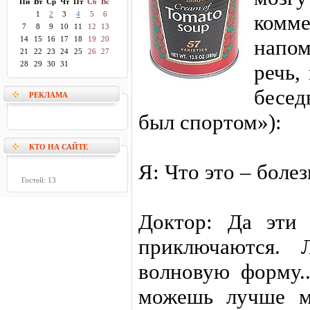
Пн
Вт
Ср
Чт
Пт
Сб
Вс
1
2
3
4
5
6
комм
7
8
9
10
11
12
13
14
15
16
17
18
19
20
напо
21
22
23
24
25
26
27
28
29
30
31
речь,
бесед
РЕКЛАМА
был спортом»):
КТО НА САЙТЕ
Я: Что это – болез
Гостей: 13
Доктор: Да эти
приключаются. 
волновую форму..
можешь лучше ме