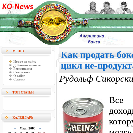
МЕНЮ
Как продать бок
Новое на сайте
цикл не-продукт
Добавить новость
Регистрация
Статистика
Рудольф Сикорск
О сайте
Ссылки
ТОП СТАТЬИ
Все
дохо
КАЛЕНДАРЬ
кото
«
Март 2005
»
моз