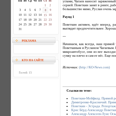
Пн
Вт
Ср
Чт
Пт
Сб
Вс
углами, Чагаев наносит заряженный
серией. Поветкин занят в ринге, раб
1
2
большинство мимо, Руслан очень зар
3
4
5
6
7
9
8
10
11
12
13
14
16
15
Раунд 1
17
18
19
20
21
22
23
24
25
26
27
28
29
30
Поветкин активен, идёт вперед, р
выглядит предпочтительнее. Хорошая
31
---
РЕКЛАМА
Начинаем, как всегда, наш прямой
Поветкиным и Русланом Чагаевым. П
микроавтобусе, они из нее выходи
сумку на плечо и сам ее нёс. Еще по
КТО НА САЙТЕ
Источник:
(http://KO-News.com)
Гостей: 15
Ссылки по теме:
Поветкин-Мейфилд. Прямой р
Димитренко-Красничий. Прям
Поветкин - Эстрада. Репортаж
Крис Бёрд-Александр Поветки
Александр Алексеев-Луис Оск