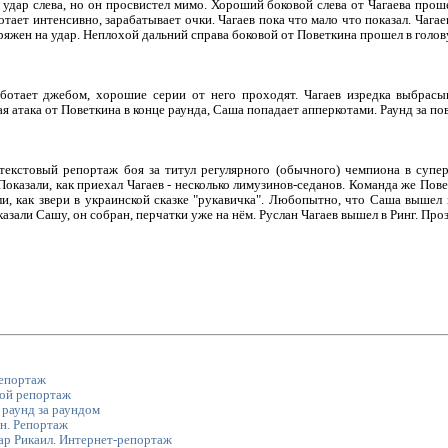
 удар слева, но он просвистел мимо. Хороший боковой слева от Чагаева прош
отает интенсивно, зарабатывает очки. Чагаев пока что мало что показал. Чагае
яжен на удар. Неплохой дальний справа боковой от Поветкина прошел в голову
аботает джебом, хорошие серии от него проходят. Чагаев изредка выбрасы
 атака от Поветкина в конце раунда, Саша попадает апперкотами. Раунд за по
 текстовый репортаж боя за титул регулярного (обычного) чемпиона в суп
оказали, как приехал Чагаев - несколько лимузинов-седанов. Команда же Пове
ли, как звери в украинской сказке "рукавичка". Любопытно, что Саша вышел
казали Сашу, он собран, перчатки уже на нём. Руслан Чагаев вышел в Ринг. Про
епортаж
ой репортаж
 раунд за раундом
н. Репортаж
ар Рикаил. Интернет-репортаж