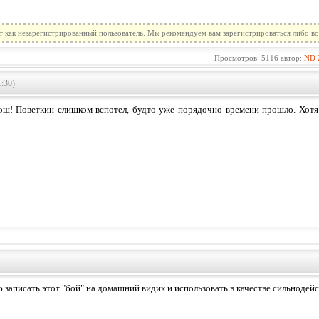
т как незарегистрированный пользователь. Мы рекомендуем вам зарегистрироваться либо во
Просмотров: 5116 автор:
ND
1:30)
ош! Поветкин слишком вспотел, будто уже порядочно времени прошло. Хотя
 записать этот "бой" на домашний видик и использовать в качестве сильноде