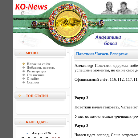
МЕНЮ
Поветкин-Чагаев. Репортаж
Новое на сайте
Александр Поветкин одержал побе
Добавить новость
успешные моменты, но он не смог до
Регистрация
Статистика
О сайте
Официальный счёт: 116:112, 117:11
Ссылки
...
ТОП СТАТЬИ
Раунд 3
Поветкин начал атаковать, Чагаев в
У нас по техническим причинам про
КАЛЕНДАРЬ
Раунд 2
«
Август 2026 »
Чагаев идет вперед, Саша встречае