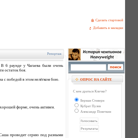
Сделать стартовой
Добавить в закладки
Репортаж
 В 6 раунде у Чагаева были очень
ти остаток боя.
а с победой в этом нелёгком бою.
ОПРОС НА САЙТЕ
С кем драться Кличко?
Берман Стиверн
Кубрат Пулев
в хорошей форме, очень активен.
Александр Поветкин
. Саша проводит серию под разными