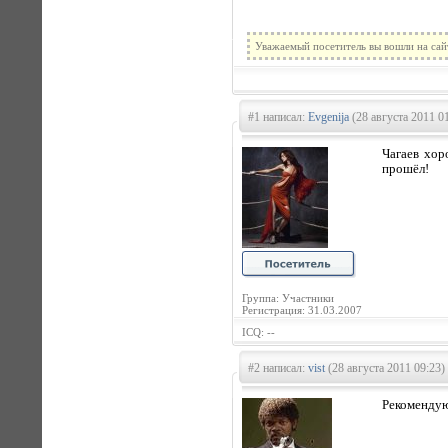
Уважаемый посетитель вы вошли на сай
#1 написал:
Evgenija
(28 августа 2011 0
Чагаев хор
прошёл!
Группа: Участники
Регистрация: 31.03.2007
ICQ: --
#2 написал:
vist
(28 августа 2011 09:23)
Рекомендую