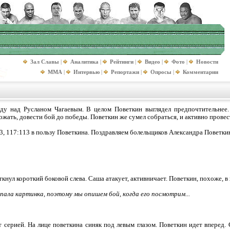
Зал Славы
|
Аналитика
|
Рейтинги
|
Видео
|
Фото
|
Новости
MMA
|
Интервью
|
Репортажи
|
Опросы
|
Комментарии
ду над Русланом Чагаевым. В целом Поветкин выглядел предпочтительнее.
жать, довести бой до победы. Поветкин же сумел собраться, и активно провес
3, 117:113 в пользу Поветкина. Поздравляем болельщиков Александра Поветкин
откнул короткий боковой слева. Саша атакует, активничает. Поветкин, похоже, 
пала картинка, поэтому мы опишем бой, когда его посмотрим...
т серией. На лице поветкина синяк под левым глазом. Поветкин идет вперед