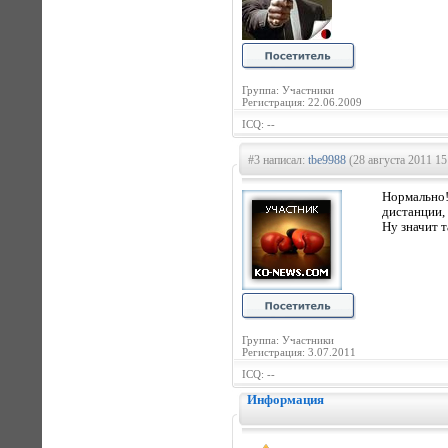
Группа: Участники
Регистрация: 22.06.2009
ICQ: --
#3 написал:
tbe9988
(28 августа 2011 15
Нормально!
дистанции, 
Ну значит т
Группа: Участники
Регистрация: 3.07.2011
ICQ: --
Информация