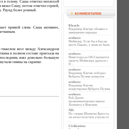
ел в голову. Саша ответил неплохой
в вязал Сашу, потом ответил серией,
. Раунд более ровный.
КОММЕНТАРИИ
Klyuch
:
вает прямой слева. Саша активнее,
Владимир Кличко объявил о
веткиным.
завершении карьеры
oroboro
:
Мейвезер: Если бы я был на
месте Пакьяо, у меня не было
...
ер-тяжелом весе между Александром
ткина в полном составе приехала на
oroboro
:
Инвесторы из ОАЭ пытаются
 последним, взял довольно большую
завлечь Мейвезера драться с
звучали гимны на скрипке.
П ...
oroboro
:
Владимир Кличко победил
Кубрата Пулева нокаутом
oroboro
:
Владимир Кличко
нокаутировал Кубрата Пулева
oroboro
:
Рой Джонс
прокомментировал шансы
Хопкинса и Ковалева
ND
:
По словам Шеннона Бриггса,
он начал получать угрозы от
...
Civilization
: