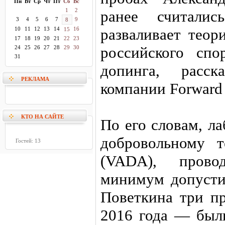
Пн
Вт
Ср
Чт
Пт
Сб
Вс
1
2
ранее считалис
3
4
5
6
7
9
8
10
11
12
13
14
16
разваливает тео
15
17
18
19
20
21
22
23
российского спо
24
25
26
27
28
29
30
31
допинга, расск
РЕКЛАМА
компании Forward
КТО НА САЙТЕ
По его словам, л
добровольному 
Гостей: 13
(VADA), прово
минимум допустил
Поветкина три п
2016 года — были