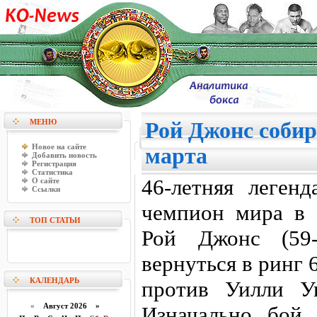
МЕНЮ
Рой Джонс собир
Новое на сайте
марта
Добавить новость
Регистрация
Статистика
46-летняя легенд
О сайте
Ссылки
чемпион мира в 
ТОП СТАТЬИ
Рой Джонс (59-
вернуться в ринг
КАЛЕНДАРЬ
против Уилли Уи
«
Август 2026 »
Изначально бой