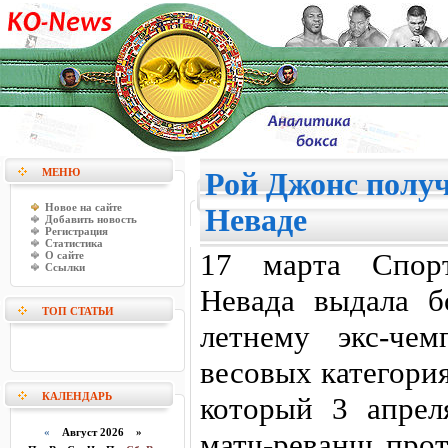
МЕНЮ
Рой Джонс полу
Новое на сайте
Неваде
Добавить новость
Регистрация
Статистика
17 марта Спорт
О сайте
Ссылки
Невада выдала б
ТОП СТАТЬИ
летнему экс-че
весовых категори
КАЛЕНДАРЬ
который 3 апрел
«
Август 2026 »
матч-реванш про