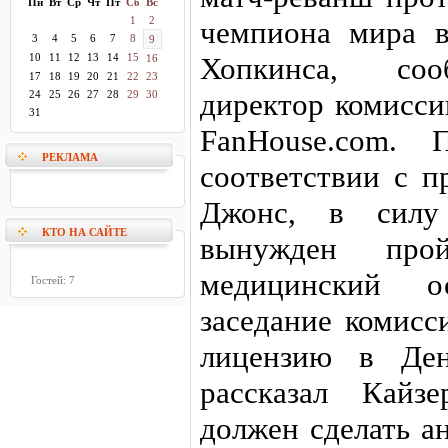
Пн
Вт
Ср
Чт
Пт
Сб
Вс
1
2
чемпиона мира в
3
4
5
6
7
8
9
10
11
12
13
14
15
Хопкинса, соо
16
17
18
19
20
21
22
23
директор комисси
24
25
26
27
28
29
30
31
FanHouse.com. 
РЕКЛАМА
соответствии с п
Джонс, в силу 
КТО НА САЙТЕ
вынужден про
медицинский 
Гостей: 7
заседание комисс
лицензию в Ден
рассказал Кай
должен сделать ан