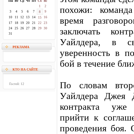
Пн
Вт
Ср
Чт
Пт
Сб
Вс
1
2
похожи: команда
3
4
5
6
7
9
8
10
11
12
13
14
16
время разговор
15
17
18
19
20
21
22
23
заключать конт
24
25
26
27
28
29
30
31
Уайлдера, в с
РЕКЛАМА
уверенность в п
бой в течение бл
КТО НА САЙТЕ
По словам втор
Гостей: 12
Уайлдера Джея 
контракта уже 
прийти к соглаш
проведения боя. 