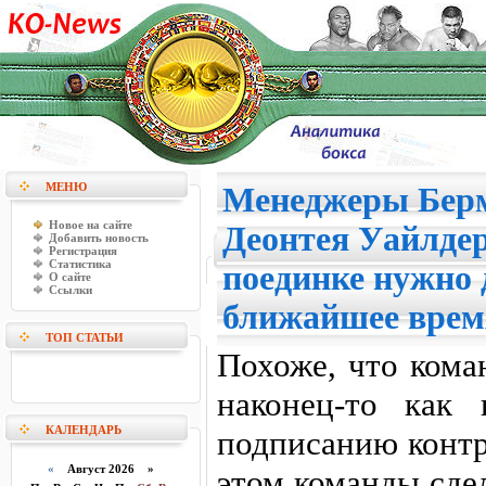
МЕНЮ
Менеджеры Берм
Новое на сайте
Деонтея Уайлдер
Добавить новость
Регистрация
Статистика
поединке нужно 
О сайте
Ссылки
ближайшее врем
ТОП СТАТЬИ
Похоже, что кома
наконец-то как 
КАЛЕНДАРЬ
подписанию контр
«
Август 2026 »
этом команды сде