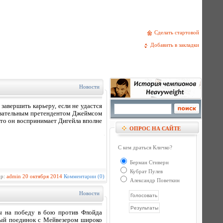
Сделать стартовой
Добавить в закладки
Новости
завершить карьеру, если не удастся
язательным претендентом Джеймсом
 что он воспринимает Дигейла вполне
ОПРОС НА САЙТЕ
С кем драться Кличко?
Берман Стиверн
Кубрат Пулев
ор:
admin
20 октября 2014
Комментарии (0)
Александр Поветкин
Новости
сы на победу в бою против Флойда
ный поединок с Мейвезером широко