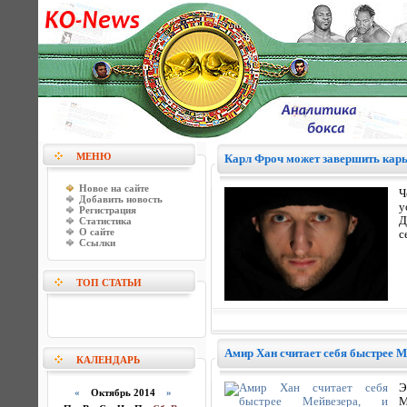
МЕНЮ
Карл Фроч может завершить карь
Новое на сайте
Ч
Добавить новость
у
Регистрация
Д
Статистика
О сайте
с
Ссылки
ТОП СТАТЬИ
Амир Хан считает себя быстрее 
КАЛЕНДАРЬ
Э
«
Октябрь 2014
»
М