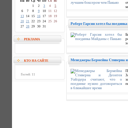
Пн
Вт
Ср
Чт
Пт
Сб
Вс
о
1
2
3
4
5
м
6
7
8
9
10
11
12
13
14
15
16
17
18
19
20
21
22
23
24
25
26
Роберт Гарсия хотел бы поединк
27
28
29
30
31
Б
р
РЕКЛАМА
х
Менеджеры Бермейна Стиверна и 
КТО НА САЙТЕ
П
Гостей: 11
З
з
п