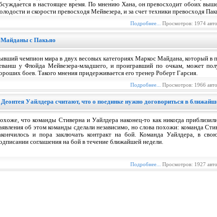
бсуждается в настоящее время. По мнению Хана, он превосходит обоих выше
олодости и скорости превосходя Мейвезера, и за счет техники превосходя Пак
Подробнее...
Просмотров: 1974 авт
а Майданы с Пакьяо
ывший чемпион мира в двух весовых категориях Маркос Майдана, который в п
еванш у Флойда Мейвезера-младшего, и проигравший по очкам, может пол
ороших боев. Такого мнения придерживается его тренер Роберт Гарсия.
Подробнее...
Просмотров: 1966 авт
Деонтея Уайлдера считают, что о поединке нужно договориться в ближайш
охоже, что команды Стиверна и Уайлдера наконец-то как никогда приблизили
аявления об этом команды сделали независимо, но слова похожи: команда Стив
акончилось и пора заключать контракт на бой. Команда Уайлдера, в сво
одписании соглашения на бой в течение ближайшей недели.
Подробнее...
Просмотров: 1927 авт