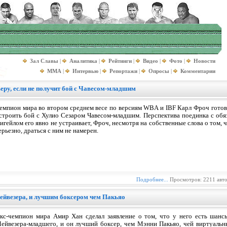
Зал Славы
|
Аналитика
|
Рейтинги
|
Видео
|
Фото
|
Новости
MMA
|
Интервью
|
Репортажи
|
Опросы
|
Комментарии
еру, если не получит бой с Чавесом-младшим
емпион мира во втором среднем весе по версиям WBA и IBF Карл Фроч готов 
строить бой с Хулио Сезаром Чавесом-младшим. Перспектива поединка с об
игейлом его явно не устраивает, Фроч, несмотря на собственные слова о том,
ерьезно, драться с ним не намерен.
Подробнее...
Просмотров: 2211 авт
Мейвезера, и лучшим боксером чем Пакьяо
кс-чемпион мира Амир Хан сделал заявление о том, что у него есть шан
ейвезера-младшего, и он лучший боксер, чем Мэнни Пакьяо, чей виртуаль