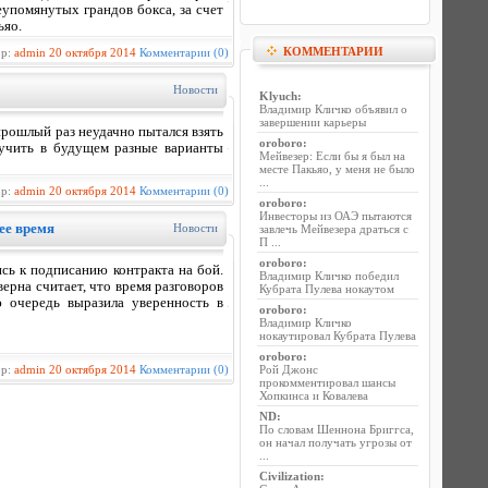
упомянутых грандов бокса, за счет
ьяо.
КОММЕНТАРИИ
ор:
admin
20 октября 2014
Комментарии (0)
Новости
Klyuch
:
Владимир Кличко объявил о
завершении карьеры
рошлый раз неудачно пытался взять
oroboro
:
учить в будущем разные варианты
Мейвезер: Если бы я был на
месте Пакьяо, у меня не было
...
ор:
admin
20 октября 2014
Комментарии (0)
oroboro
:
Инвесторы из ОАЭ пытаются
ее время
Новости
завлечь Мейвезера драться с
П ...
oroboro
:
сь к подписанию контракта на бой.
Владимир Кличко победил
ерна считает, что время разговоров
Кубрата Пулева нокаутом
ю очередь выразила уверенность в
oroboro
:
Владимир Кличко
нокаутировал Кубрата Пулева
oroboro
:
ор:
admin
20 октября 2014
Комментарии (0)
Рой Джонс
прокомментировал шансы
Хопкинса и Ковалева
ND
:
По словам Шеннона Бриггса,
он начал получать угрозы от
...
Civilization
: