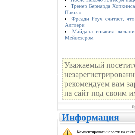
Тренер Бернарда Хопкинса
Пакьяо
Фредди Роуч считает, что
Алгиери
Майдана изъявил желани
Мейвезером
Уважаемый посетите
незарегистрированн
рекомендуем вам за
на сайт под своим и
П
Информация
Комментировать новости на сайте