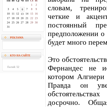
Пн
Вт
Ср
Чт
Пт
Сб
Вс
1
2
словам, тренир
3
4
5
7
8
9
6
10
11
12
14
15
16
четкие и акцен
13
17
18
19
20
21
22
23
постоянный пре
24
25
26
27
28
29
30
31
предположении о 
РЕКЛАМА
будет много пере
КТО НА САЙТЕ
Это обстоятельст
Фернандес не и
Гостей: 52
котором Алгиери 
Правда он ув
обстоятельства
досрочно. Обща