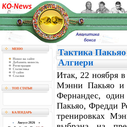
МЕНЮ
Тактика Пакьяо
Новое на сайте
Алгиери
Добавить новость
Регистрация
Статистика
Итак, 22 ноября 
О сайте
Ссылки
Мэнни Пакьяо и
ТОП СТАТЬИ
Фернандес, один
Пакьяо, Фредди Р
КАЛЕНДАРЬ
тренировках Мэн
«
Август 2026 »
выбрана на пре