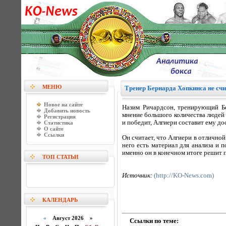
МЕНЮ
Тренер Бернарда Хопкинса не сч
Новое на сайте
Назим Ричардсон, тренирующий Бе
Добавить новость
мнение большого количества людей 
Регистрация
и победит, Алгиери составит ему д
Статистика
О сайте
Ссылки
Он считает, что Алгиери в отлично
него есть материал для анализа и
именно он в конечном итоге решит 
ТОП СТАТЬИ
Источник:
(http://KO-News.com)
КАЛЕНДАРЬ
«
Август 2026 »
Ссылки по теме: