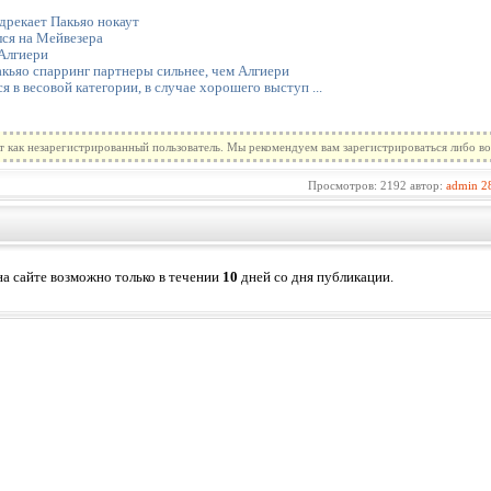
дрекает Пакьяо нокаут
лся на Мейвезера
 Алгиери
акьяо спарринг партнеры сильнее, чем Алгиери
 в весовой категории, в случае хорошего выступ ...
т как незарегистрированный пользователь. Мы рекомендуем вам зарегистрироваться либо во
Просмотров: 2192 автор:
admin
2
а сайте возможно только в течении
10
дней со дня публикации.