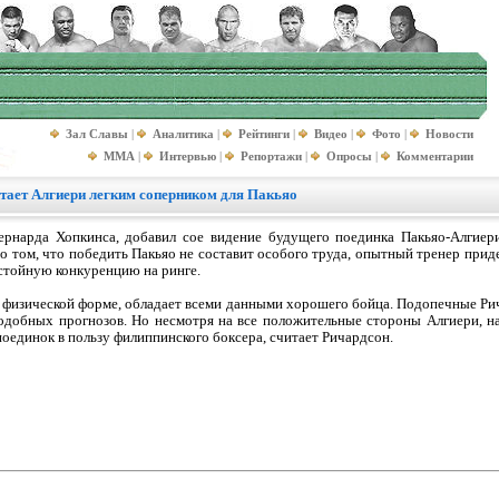
Зал Славы
|
Аналитика
|
Рейтинги
|
Видео
|
Фото
|
Новости
MMA
|
Интервью
|
Репортажи
|
Опросы
|
Комментарии
итает Алгиери легким соперником для Пакьяо
рнарда Хопкинса, добавил сое видение будущего поединка Пакьяо-Алгиер
о том, что победить Пакьяо не составит особого труда, опытный тренер прид
остойную конкуренцию на ринге.
й физической форме, обладает всеми данными хорошего бойца. Подопечные Рич
 подобных прогнозов. Но несмотря на все положительные стороны Алгиери, н
поединок в пользу филиппинского боксера, считает Ричардсон.