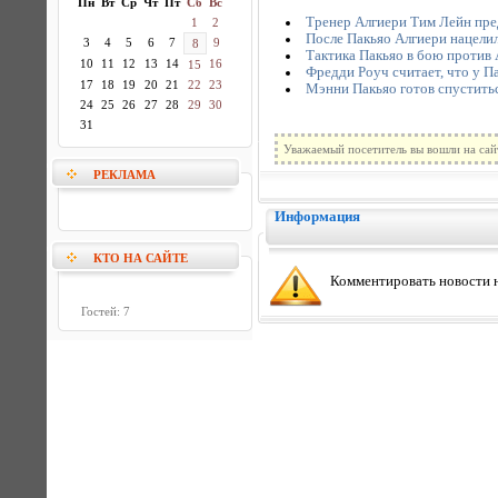
Пн
Вт
Ср
Чт
Пт
Сб
Вс
Тренер Алгиери Тим Лейн пре
1
2
После Пакьяо Алгиери нацели
3
4
5
6
7
9
8
Тактика Пакьяо в бою против
10
11
12
13
14
16
15
Фредди Роуч считает, что у П
17
18
19
20
21
22
23
Мэнни Пакьяо готов спуститься
24
25
26
27
28
29
30
31
Уважаемый посетитель вы вошли на сай
РЕКЛАМА
Информация
КТО НА САЙТЕ
Комментировать новости н
Гостей: 7