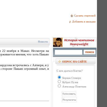
Сделать стартовой
Добавить в закладки
Новости
и 22 ноября в Макао. Несмотря на
ерживается мнения, что хоть Пакьяо
ОПРОС НА САЙТЕ
ардсона встречались с Алгиери, и у
а стороне Пакьяо огромный опыт, и
С кем драться Кличко?
Берман Стиверн
Кубрат Пулев
Александр Поветкин