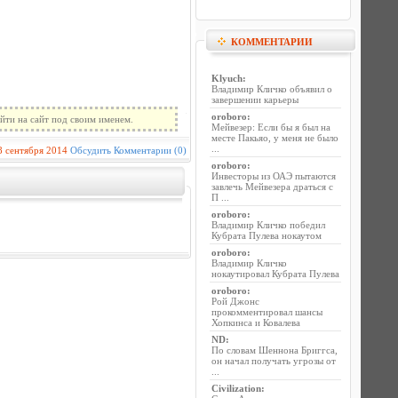
КОММЕНТАРИИ
Klyuch
:
Владимир Кличко объявил о
завершении карьеры
oroboro
:
йти на сайт под своим именем.
Мейвезер: Если бы я был на
месте Пакьяо, у меня не было
...
8 сентября 2014
Обсудить
Комментарии (0)
oroboro
:
Инвесторы из ОАЭ пытаются
завлечь Мейвезера драться с
П ...
oroboro
:
Владимир Кличко победил
Кубрата Пулева нокаутом
oroboro
:
Владимир Кличко
нокаутировал Кубрата Пулева
oroboro
:
Рой Джонс
прокомментировал шансы
Хопкинса и Ковалева
ND
:
По словам Шеннона Бриггса,
он начал получать угрозы от
...
Civilization
: