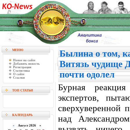
МЕНЮ
Былина о том, к
Новое на сайте
Витязь чудище 
Добавить новость
Регистрация
Статистика
почти одолел
О сайте
Ссылки
Бурная реакция
ТОП СТАТЬИ
экспертов, пыт
сверхуверенной 
КАЛЕНДАРЬ
над Александро
«
Август 2026 »
вызвать ничего,