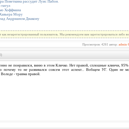
ра Поветкина рассудит Луис Пабон.
 титул
мо Хоффмана
 Хавьера Мору
 над Андрианом Диакону
т как незарегистрированный пользователь. Мы рекомендуем вам зарегистрироваться либо во
Просмотров: 4261 автор:
admin
6)
енно не понравился, виню в этом Кличко. Нет правой, сплошные клинчи, 95
о почему то не развивался совсем этот аспект... Вобщем УГ. Один не мо
 Володе - травма правой.