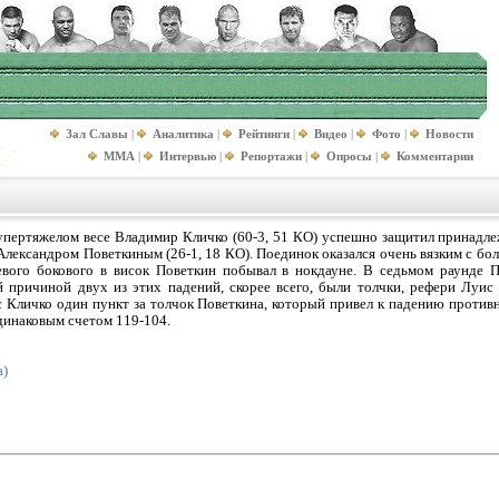
Зал Славы
|
Аналитика
|
Рейтинги
|
Видео
|
Фото
|
Новости
MMA
|
Интервью
|
Репортажи
|
Опросы
|
Комментарии
пертяжелом весе Владимир Кличко (60-3, 51 КО) успешно защитил принадле
лександром Поветкиным (26-1, 18 КО). Поединок оказался очень вязким с бо
левого бокового в висок Поветкин побывал в нокдауне. В седьмом раунде 
й причиной двух из этих падений, скорее всего, были толчки, рефери Луис
 Кличко один пункт за толчок Поветкина, который привел к падению противн
одинаковым счетом 119-104.
a)