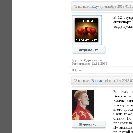
#2 написал:
Есаул
(6 октября 2013 01:15
В 12 раунд
антиспорт 
тогда пуск
Группа: Журналисты
Регистрация: 12.11.2006
ICQ: --
#3 написал:
Водолей
(6 октября 2013 09
Бой вялый,
Виню в это
Кличко кли
это сделать
этого дове
Саша тоже 
ставил. Но
произошла 
Ну видишь 
придумай ч