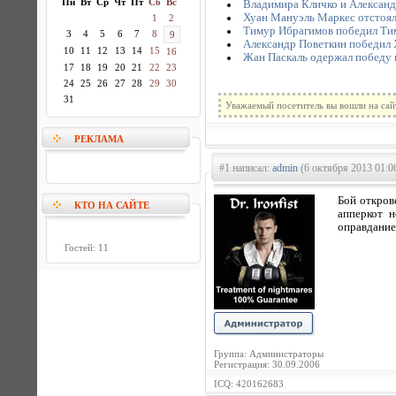
Пн
Вт
Ср
Чт
Пт
Сб
Вс
Владимира Кличко и Александ
Хуан Мануэль Маркес отстоял
1
2
Тимур Ибрагимов победил Ти
3
4
5
6
7
8
9
Александр Поветкин победил
10
11
12
13
14
15
16
Жан Паскаль одержал победу
17
18
19
20
21
22
23
24
25
26
27
28
29
30
31
Уважаемый посетитель вы вошли на сай
РЕКЛАМА
#1 написал:
admin
(6 октября 2013 01:0
Бой откров
КТО НА САЙТЕ
апперкот н
оправдание
Гостей: 11
Группа: Администраторы
Регистрация: 30.09.2006
ICQ: 420162683