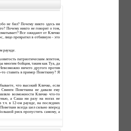
обо не бил? Почему никто здесь ни
го? Почему никто не говорит о том,
 изматывает? Все ожидают от Кличко
с, лицо превратил в отбивную - это
м раунде.
уховитость патриотическим лепетом,
еды многим бойцам, таким как Туа, да
 Невозможно ничего другого против
о-то ставить в пример Поветкину? Я
бываете, что высокий Кличко, если
? Свинги Поветкина не давали ему
тавляло возможности Кличко что-то
енью, а Саша ни разу на ногах не
 т.ч. в 12-ом раунде, на последних
 Поветкин всегда шел сильно вперед
 большой риск пропустить самому, а