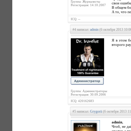
Группа: Журналисты
свои ошибк
Регистрация: 14.10.2007
В общем бо
А то, что п
ICQ: --
#4 написал:
admin
(6 октября 2013 10:0
Я в этом б
второго рау
Группа: Администраторы
Регистрация: 30.09.2006
ICQ: 420162683
#5 написал:
Grygorii
(6 октября 2013 11
admin
,
Чтоб, не да