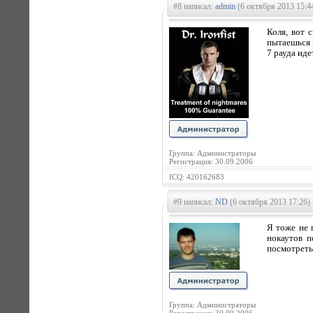
#8 написал:
admin
(6 октября 2013 15:4
Коля, вот 
пытаешься 
7 рауда иде
Группа: Администраторы
Регистрация: 30.09.2006
ICQ: 420162683
#9 написал:
ND
(6 октября 2013 17:26)
Я тоже не 
нокаутов п
посмотреть
Группа: Администраторы