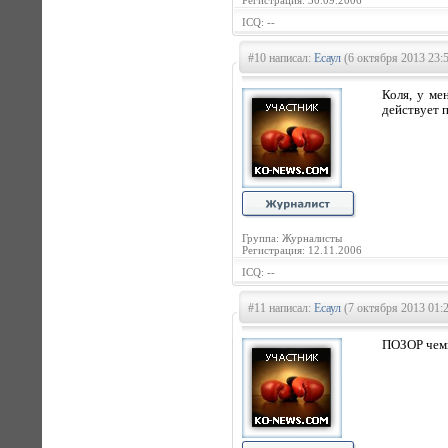
Регистрация: 30.09.2006
ICQ: --
#10 написал:
Есаул
(6 октября 2013 23:
Коля, у ме
действует п
Группа: Журналисты
Регистрация: 12.11.2006
ICQ: --
#11 написал:
Есаул
(7 октября 2013 01:
ПОЗОР чемп