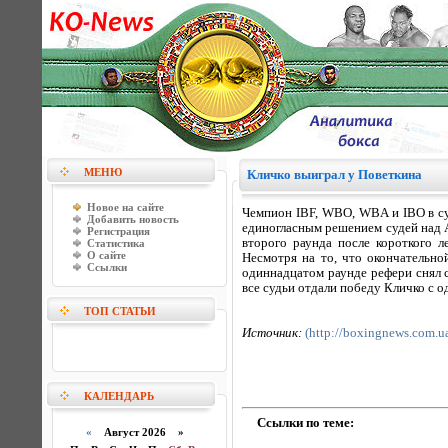
МЕНЮ
Кличко выиграл у Поветкина
Новое на сайте
Чемпион IBF, WBO, WBA и IBO в су
Добавить новость
единогласным решением судей над А
Регистрация
второго раунда после короткого 
Статистика
О сайте
Несмотря на то, что окончательно
Ссылки
одиннадцатом раунде рефери снял с
все судьи отдали победу Кличко с 
ТОП СТАТЬИ
Источник:
(http://boxingnews.com.u
КАЛЕНДАРЬ
Ссылки по теме:
«
Август 2026 »