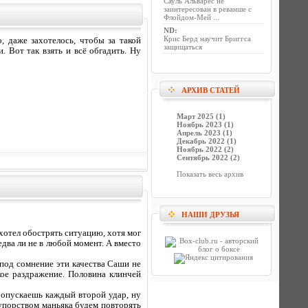
Сауль Альварес не
заинтересован в реванше с
Флойдом-Мей ...
ND
:
Крис Берд научит Бриггса
, даже захотелось, чтобы за такой
защищаться
. Вот так взять и всё обгадить. Ну
АРХИВ СТАТЕЙ
Март 2025 (1)
Ноябрь 2023 (1)
Апрель 2023 (1)
Декабрь 2022 (1)
Ноябрь 2022 (2)
Сентябрь 2022 (2)
Показать весь архив
НАШИ ДРУЗЬЯ
хотел обострять ситуацию, хотя мог
едва ли не в любой момент. А вместо
 под сомнение эти качества Саши не
кое раздражение. Половина клинчей
пропускаешь каждый второй удар, ну
 упорством маньяка будем повторять