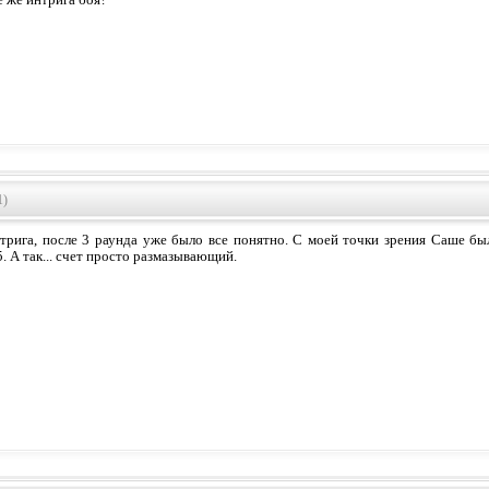
де же интрига боя?
1)
нтрига, после 3 раунда уже было все понятно. С моей точки зрения Саше б
5. А так... счет просто размазывающий.