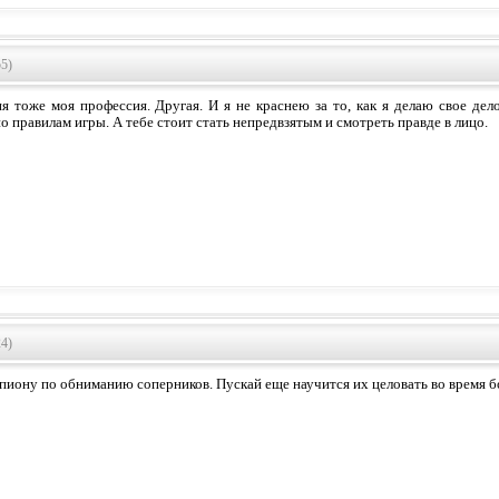
55)
ня тоже моя профессия. Другая. И я не краснею за то, как я делаю свое де
о правилам игры. А тебе стоит стать непредвзятым и смотреть правде в лицо.
24)
иону по обниманию соперников. Пускай еще научится их целовать во время б