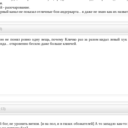
и.
й - разочарование.
ервый канал не показал отличные бои андеркарта... я даже не знаю как их назват
0)
ою не понял ровно одну вещь, почему Кличко раз за разом кидал левый хук
нда... откровенно бесило даже больше клинчей.
:13)
й бог, не уронить витязя. [и на пол, и в глазах обожателей] А то западло как-т