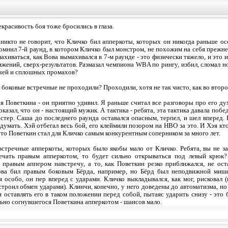
красивость боя тоже бросились в глаза.
никто не говорит, что Кличко бил апперкоты, которых он никогда раньше ос
помнил 7-й раунд, в котором Кличко был монстром, не похожим на себя прежне
махиваться, как Вова вымахивался в 7-м раунде - это физически тяжело, и это
ижений, сверх-результатов. Размазал чемпиона WBA по рингу, избил, сломал но
нчей и сплошных промахов?
 боковые встречные не проходили? Проходили, хотя не так чисто, как во второ
ся Поветкина - он приятно удивил. Я раньше считал все разговоры про его д
оказал, что он - настоящий мужик. А тактика - ребята, эта тактика давала поб
стер. Саша до последнего раунда оставался опасным, терпел, и шел вперед.
думать. Хэй отбегал весь бой, его клеймили позором на НВО за это. И Хэя кт
 что Поветкин стал для Кличко самым конкурентным соперником за много лет.
встречные апперкоты, которых было якобы мало от Кличко. Ребята, вы не за
ечать правым апперкотом, то будет сильно открываться под левый крюк
 правым аппером навстречу, а то, как Поветкин резко приближался, не ос
ова бил правым боковым Бёрда, например, но Бёрд был неподвижной миш
я особо, он пер вперед с ударами. Кличко выкладывался, как мог, рисковал (в
строил обмен ударами). Клинчи, конечно, у него доведены до автоматизма, но
и оставлять его в таком положении перед собой, пытаяс ударить снизу - это
льно согнувшегося Поветкина апперкотом - шансов мало.