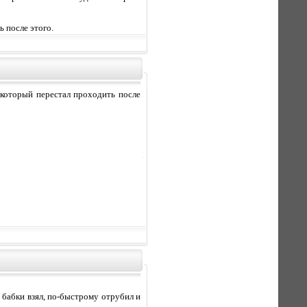
ь после этого.
 который перестал проходить после
о: бабки взял, по-быстрому отрубил и