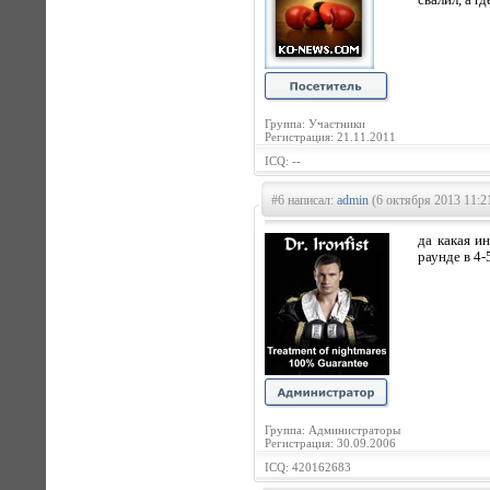
свалил, а г
Группа: Участники
Регистрация: 21.11.2011
ICQ: --
#6 написал:
admin
(6 октября 2013 11:2
да какая и
раунде в 4-
Группа: Администраторы
Регистрация: 30.09.2006
ICQ: 420162683