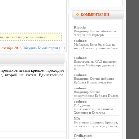
КОММЕНТАРИИ
Klyuch
:
Владимир Кличко объявил о
завершении карьеры
йти на сайт под своим именем.
oroboro
:
Мейвезер: Если бы я был на
6 октября 2013
Обсудить
Комментарии (11)
месте Пакьяо, у меня не было
...
oroboro
:
Инвесторы из ОАЭ пытаются
завлечь Мейвезера драться с
П ...
% промахов левым крюком, проходил
г, второй не хотел. Единственное
oroboro
:
Владимир Кличко победил
Кубрата Пулева нокаутом
oroboro
:
Владимир Кличко
нокаутировал Кубрата Пулева
oroboro
:
Рой Джонс
прокомментировал шансы
Хопкинса и Ковалева
ND
:
По словам Шеннона Бриггса,
он начал получать угрозы от
...
Civilization
: