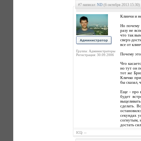
#7 написал:
ND
(6 октября 2013 15:30)
Клинчи и не
Но почему 
разу не вс
что так вы
сверх-дост
все от кли
Группа: Администраторы
Почему это
Регистрация: 30.09.2006
Что касает
но тут он п
тот же Брю
Кличко при
бы сказал,
Еще - про 
будет встр
выцеливать
сделать. В
остановилс
секундах у
согнутым, 
достать си
ICQ: --