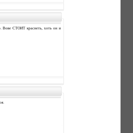
ло. Вове СТОИТ краснеть, хоть он и
оя.