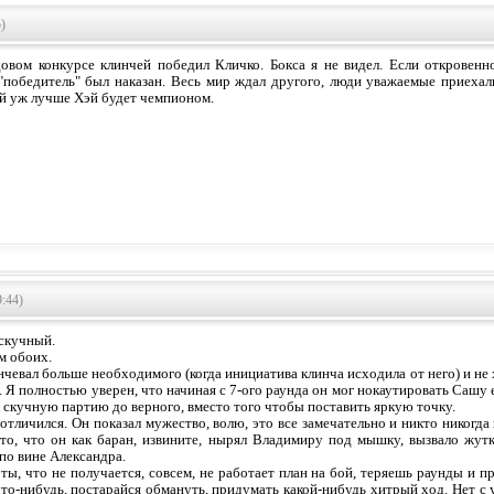
)
овом конкурсе клинчей победил Кличко. Бокса я не видел. Если откровенно
"победитель" был наказан. Весь мир ждал другого, люди уважаемые приехали
ай уж лучше Хэй будет чемпионом.
:44)
 скучный.
м обоих.
нчевал больше необходимого (когда инициатива клинча исходила от него) и не 
. Я полностью уверен, что начиная с 7-ого раунда он мог нокаутировать Сашу 
л скучную партию до верного, вместо того чтобы поставить яркую точку.
отличился. Он показал мужество, волю, это все замечательно и никто никогда
 то, что он как баран, извините, нырял Владимиру под мышку, вызвало жут
по вине Александра.
ты, что не получается, совсем, не работает план на бой, теряешь раунды и 
то-нибудь, постарайся обмануть, придумать какой-нибудь хитрый ход. Нет с