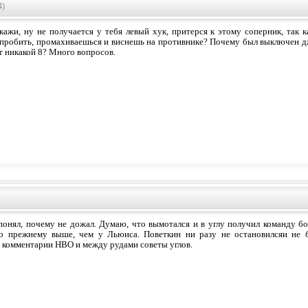
4)
скажи, ну не получается у тебя левый хук, притерся к этому соперник, так 
пробить, промахиваешься и виснешь на противнике? Почему был выключен д
т никакой 8? Много вопросов.
понял, почему не дожал. Думаю, что вымотался и в углу получил команду бо
о прежнему выше, чем у Льюиса. Поветкин ни разу не остановилсяи не 
 комментарии НВО и между рудами советы углов.