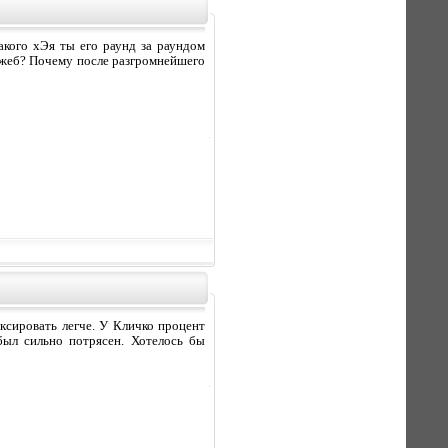
какого хЭя ты его раунд за раундом
жеб? Почему после разгромнейшего
ксировать легче. У Кличко процент
был сильно потрясен. Хотелось бы