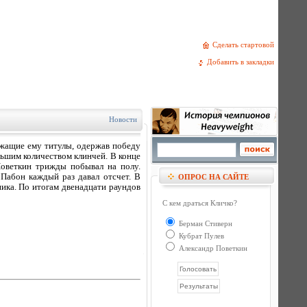
Сделать стартовой
Добавить в закладки
Новости
жащие ему титулы, одержав победу
льшим количеством клинчей. В конце
Поветкин трижды побывал на полу.
 Пабон каждый раз давал отcчет. В
ОПРОС НА САЙТЕ
ика. По итогам двенадцати раундов
С кем драться Кличко?
Берман Стиверн
Кубрат Пулев
Александр Поветкин