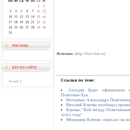
Пн
Вт
Ср
Чт
Пт
Сб
Вс
1
2
3
4
5
6
7
8
9
10
11
12
13
14
15
16
17
18
19
20
21
22
23
24
25
26
27
28
29
30
31
РЕКЛАМА
Источник:
(http://box-club.ru)
КТО НА САЙТЕ
Ссылки по теме:
Гостей: 5
Сегодня будет официально 
Поветкин-Хук
Интервью Александра Поветкин
Виталий Кличко пообещал прове
Кличко: "Бой между Поветкиным
этого года"
Менеджер Кличко «наехал» на к