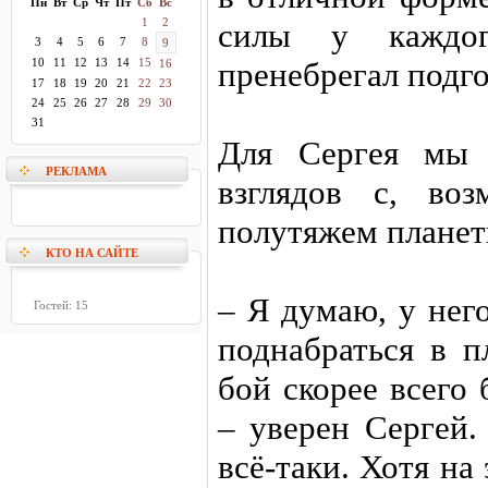
Пн
Вт
Ср
Чт
Пт
Сб
Вс
1
2
силы у каждог
3
4
5
6
7
8
9
10
11
12
13
14
15
пренебрегал подго
16
17
18
19
20
21
22
23
24
25
26
27
28
29
30
31
Для Сергея мы 
РЕКЛАМА
взглядов с, во
полутяжем планет
КТО НА САЙТЕ
– Я думаю, у нег
Гостей: 15
поднабраться в п
бой скорее всего
– уверен Сергей.
всё-таки. Хотя на