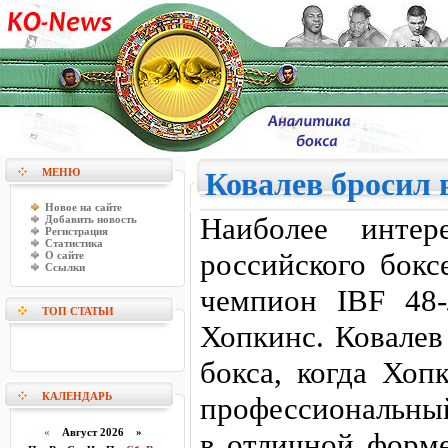
МЕНЮ
Ковалев бросил 
Новое на сайте
Наиболее интер
Добавить новость
Регистрация
Статистика
российского бокс
О сайте
Ссылки
чемпион IBF 48‑
ТОП СТАТЬИ
Хопкинс. Ковалев
бокса, когда Хоп
КАЛЕНДАРЬ
профессиональный
«
Август 2026 »
в отличной форме