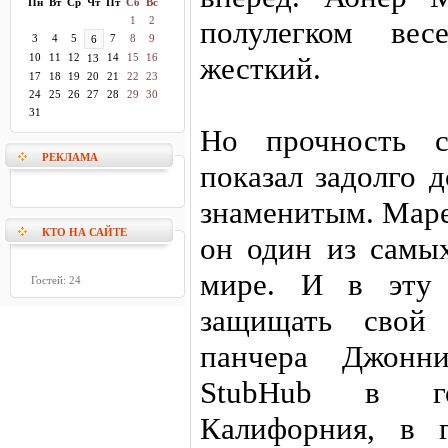
Пн
Вт
Ср
Чт
Пт
Сб
Вс
1
2
полулегком ве
3
4
5
7
8
9
6
10
11
12
14
15
16
жесткий.
13
17
18
19
20
21
22
23
24
25
26
27
28
29
30
31
Но прочность с
РЕКЛАМА
показал задолго д
знаменитым. Маре
КТО НА САЙТЕ
он один из самы
мире. И в эту 
Гостей: 24
защищать свой 
панчера Джонн
StubHub в го
Калифорния, в 