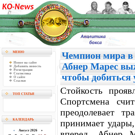
МЕНЮ
Чемпион мира в 
Новое на сайте
Абнер Марес вы
Добавить новость
Регистрация
Статистика
чтобы добиться 
О сайте
Ссылки
Стойкость проявл
ТОП СТАТЬИ
Спортсмена счи
преодолевает тр
КАЛЕНДАРЬ
принимает удары,
«
Август 2026 »
вперед. Абнер 