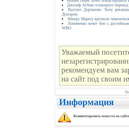
Йонни Перес хочет нокаутировать 
Джозеф Агбеко планирует переход 
Вахтанг Дарчинян: Хочу реванш
Донэром
Абнеру Маресу вручили чемпионс
Ломаченко хочет боя с достойны
WBO
Уважаемый посетите
незарегистрированн
рекомендуем вам за
на сайт под своим и
Пр
Информация
Комментировать новости на сайте