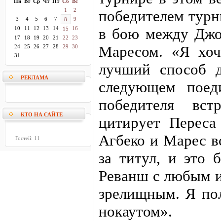
Пн
Вт
Ср
Чт
Пт
Сб
Вс
1
2
победителем турн
3
4
5
6
7
9
8
10
11
12
13
14
16
в бою между Джо
15
17
18
19
20
21
22
23
Маресом. «Я хоч
24
25
26
27
28
29
30
31
лучший способ 
РЕКЛАМА
следующем поед
победителя вст
КТО НА САЙТЕ
цитирует Переса
Агбеко и Марес в
Гостей: 11
за титул, и это 
Реванш с любым и
зрелищным. Я пол
нокаутом».