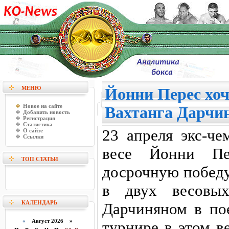
МЕНЮ
Йонни Перес хоч
Новое на сайте
Вахтанга Дарчи
Добавить новость
Регистрация
Статистика
23 апреля экс-ч
О сайте
Ссылки
весе Йонни Пе
ТОП СТАТЬИ
досрочную победу
в двух весовых
КАЛЕНДАРЬ
Дарчиняном в пое
«
Август 2026 »
турнире в этом ве