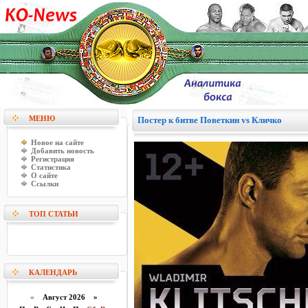
МЕНЮ
Постер к битве Поветкин vs Кличко
Новое на сайте
Добавить новость
Регистрация
Статистика
О сайте
Ссылки
ТОП СТАТЬИ
КАЛЕНДАРЬ
«
Август 2026 »