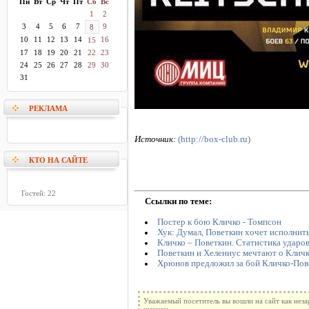
Пн
Вт
Ср
Чт
Пт
Сб
Вс
1
2
3
4
5
6
7
9
8
10
11
12
13
14
16
15
17
18
19
20
21
22
23
24
25
26
27
28
29
30
31
РЕКЛАМА
Источник:
(http://box-club.ru)
КТО НА САЙТЕ
Гостей: 22
Ссылки по теме:
Постер к бою Кличко - Томпсон
Хук: Думал, Поветкин хочет исполнить
Кличко – Поветкин. Статистика ударо
Поветкин и Хелениус мечтают о Клич
Хрюнов предложил за бой Кличко-Пове
Уважаемый посетитель вы вошли на сайт как нез