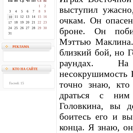
Пн
Вт
Ср
Чт
Пт
Сб
Вс
1
2
выступил ужасно
3
4
5
6
7
8
9
11
12
13
14
15
16
10
очкам. Он опасен
18
19
20
21
22
23
17
броне. Он поби
24
25
26
27
28
29
30
31
Мэттью Маклина.
РЕКЛАМА
близкий бой, но 
раундах. Н
КТО НА САЙТЕ
несокрушимость 
точно знаю, кто
Гостей: 15
драться с ним
Головкина, вы д
боитесь его и в
конца. Я знаю, о