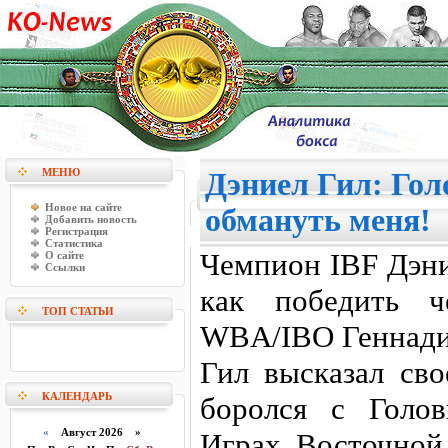
МЕНЮ
Дэниел Гил: Гол
Новое на сайте
обмануть меня!
Добавить новость
Регистрация
Статистика
Чемпион IBF Дэни
О сайте
Ссылки
как победить ч
ТОП СТАТЬИ
WBA/IBO Геннади
Гил высказал сво
КАЛЕНДАРЬ
боролся с Голо
«
Август 2026 »
Играх Восточной