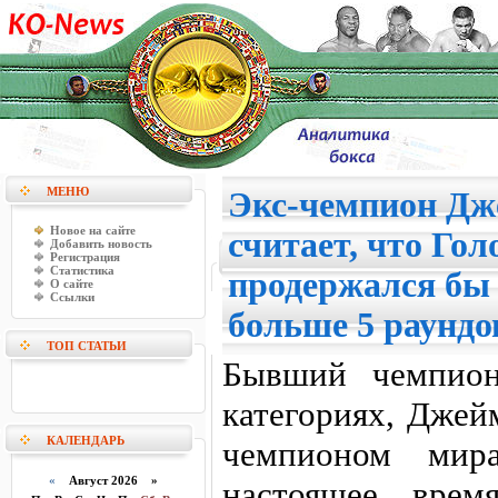
МЕНЮ
Экс-чемпион Дж
Новое на сайте
считает, что Го
Добавить новость
Регистрация
Статистика
продержался бы 
О сайте
Ссылки
больше 5 раундо
ТОП СТАТЬИ
Бывший чемпион
категориях, Джей
КАЛЕНДАРЬ
чемпионом мир
«
Август 2026 »
настоящее врем