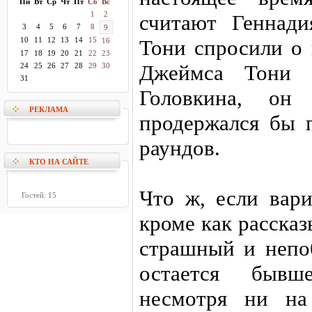
Пн
Вт
Ср
Чт
Пт
Сб
Вс
1
2
считают Геннади
3
4
5
6
7
8
9
10
11
12
13
14
15
Тони спросили о 
16
17
18
19
20
21
22
23
Джеймса Тони с
24
25
26
27
28
29
30
31
Головкина, он 
РЕКЛАМА
продержался бы 
раундов.
КТО НА САЙТЕ
Что ж, если вари
Гостей: 15
кроме как рассказ
страшный и непо
остается бывш
несмотря ни на