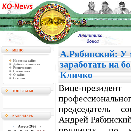
МЕНЮ
А.Рябинский: У 
Новое на сайте
заработать на б
Добавить новость
Регистрация
Статистика
Кличко
О сайте
Ссылки
Вице-през
ТОП СТАТЬИ
профессионал
председатель с
КАЛЕНДАРЬ
Андрей Рябинский
«
Август 2026 »
причинах, по к