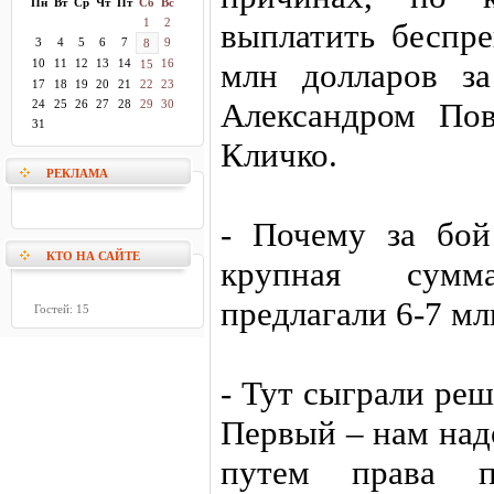
Пн
Вт
Ср
Чт
Пт
Сб
Вс
1
2
выплатить беспр
3
4
5
6
7
9
8
10
11
12
13
14
16
млн долларов з
15
17
18
19
20
21
22
23
Александром По
24
25
26
27
28
29
30
31
Кличко.
РЕКЛАМА
- Почему за бой
КТО НА САЙТЕ
крупная сумм
предлагали 6-7 мл
Гостей: 15
- Тут сыграли ре
Первый – нам над
путем права п