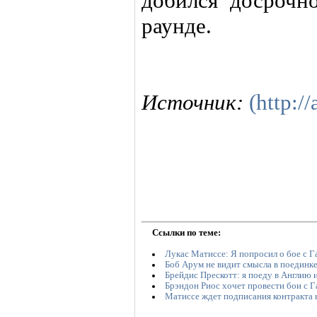
добился досрочн
раунде.
Источник:
(http://
Ссылки по теме:
Лукас Матиссе: Я попросил о бое с Г
Боб Арум не видит смысла в поединк
Брейдис Прескотт: я поеду в Англию 
Брэндон Риос хочет провести бои с 
Матиссе ждет подписания контракта н