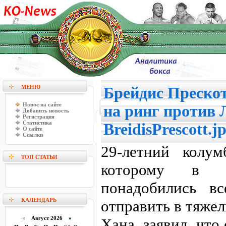
МЕНЮ
Брейдис Прескот
Новое на сайте
на ринг против 
Добавить новость
Регистрация
Статистика
BreidisPrescott.j
О сайте
Ссылки
29-летний колум
ТОП СТАТЬИ
которому в с
понадобились в
КАЛЕНДАРЬ
отправить в тяже
«
Август 2026 »
Хана, заявил, чт