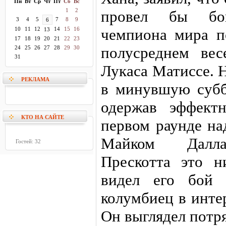
Пн
Вт
Ср
Чт
Пт
Сб
Вс
1
2
провел бы бо
3
4
5
7
8
9
6
10
11
12
14
15
16
чемпиона мира 
13
17
18
19
20
21
22
23
полусреднем вес
24
25
26
27
28
29
30
31
Лукаса Матиссе. 
РЕКЛАМА
в минувшую субб
одержав эффект
КТО НА САЙТЕ
первом раунде на
Майком Далла
Гостей: 32
Прескотта это н
видел его бой 
колумбиец в инте
Он выглядел потр