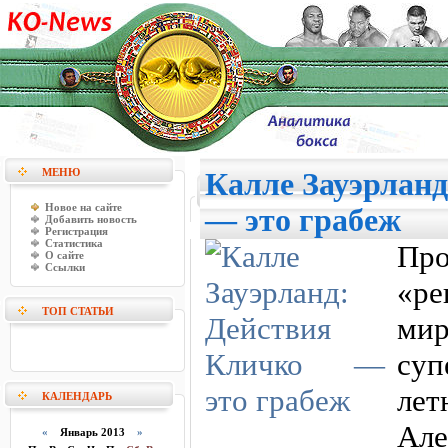
МЕНЮ
Калле Зауэрланд
Новое на сайте
— это грабеж
Добавить новость
Регистрация
Статистика
Про
О сайте
Ссылки
«р
ТОП СТАТЬИ
ми
су
лет
КАЛЕНДАРЬ
Але
«
Январь 2013
»