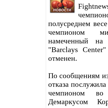
Fightne
чемп
полусреднем вес
чемпионом м
намеченный на 
"Barclays Center
отменен.
По сообщениям из
отказа послужила
чемпионом во
Демаркусом Ко