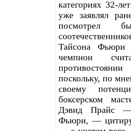
категориях 32-ле
уже заявлял ран
посмотрел б
соотечественни
Тайсона Фьюри 
чемпион счи
противостоянии
поскольку, по мн
своему потенц
боксерском мас
Дэвид Прайс —
Фьюри, — цитиру
— с учетом того,