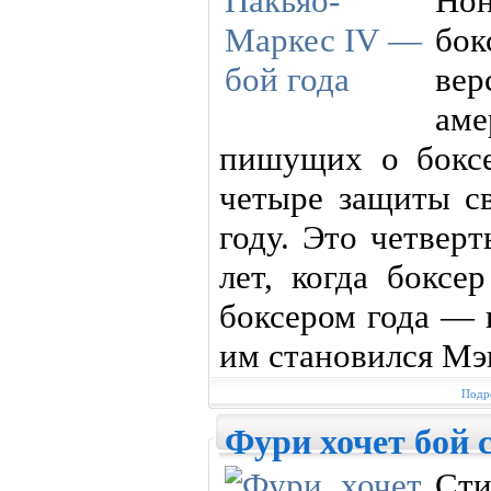
Нон
бо
ве
аме
пишущих о бокс
четыре защиты с
году. Это четвер
лет, когда боксе
боксером года — 
им становился Мэ
Подро
Фури хочет бой 
С