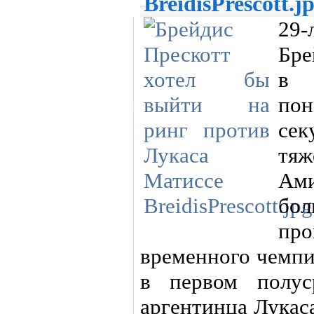
BreidisPrescott.j
29
Бре
в 
по
сек
тя
Ами
бо
пр
временного чемп
в первом полус
аргентинца Лукас