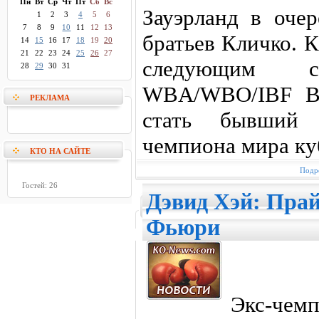
Пн
Вт
Ср
Чт
Пт
Сб
Вс
Зауэрланд в очер
1
2
3
4
5
6
7
8
9
10
11
12
13
братьев Кличко. 
14
15
16
17
18
19
20
21
22
23
24
25
26
27
следующим со
28
29
30
31
WBA/WBO/IBF Вл
РЕКЛАМА
стать бывший 
чемпиона мира ку
КТО НА САЙТЕ
Подро
Гостей: 26
Дэвид Хэй: Прай
Фьюри
Экс-чемп