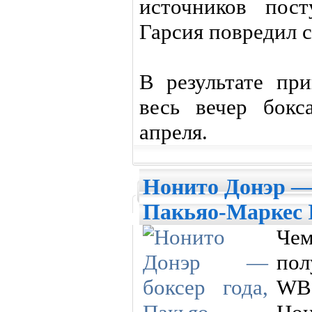
источников пос
Гарсия повредил с
В результате пр
весь вечер бок
апреля.
Нонито Донэр — 
Пакьяо-Маркес 
Че
пол
WBO