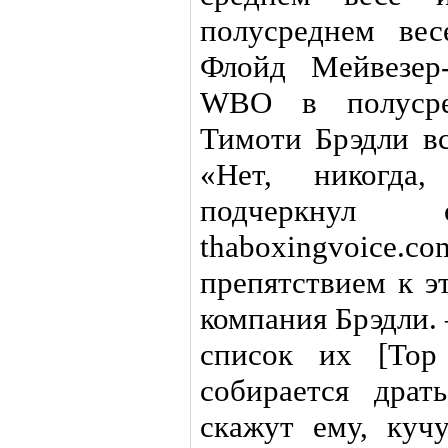
полусреднем вес
Флойд Мейвезер
WBO в полусре
Тимоти Брэдли вс
«Нет, никогда
подчеркну
thaboxingvoic
препятствием к э
компания Брэдли.
список их [Top
собирается дра
скажут ему, куч