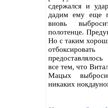
сдержался и уда
дадим ему еще п
вновь выброс
полотенце. Преду
Но с таким хорош
отбоксирова
предоставлялос
все тем, что Вита
Мацых выброси
никаких нокдаунов