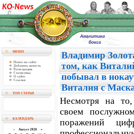
МЕНЮ
Владимир Золота
Новое на сайте
том, как Витал
Добавить новость
Регистрация
Статистика
побывал в нокаут
О сайте
Ссылки
Виталия с Маск
ТОП СТАТЬИ
Несмотря на то
своем послужно
КАЛЕНДАРЬ
поражений ци
«
Август 2026 »
профессиональну