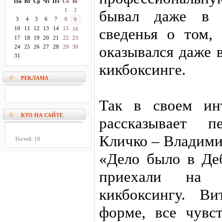
Пн
Вт
Ср
Чт
Пт
Сб
Вс
1
2
бывал даже в н
3
4
5
6
7
8
9
10
11
12
13
14
15
сведенья о том,
16
17
18
19
20
21
22
23
оказывался даже 
24
25
26
27
28
29
30
31
кикбоксинге.
РЕКЛАМА
Так в своем ин
КТО НА САЙТЕ
рассказывает п
Кличко – Владими
Гостей: 10
«Дело было в Де
приехали на 
кикбоксингу. В
форме, все чувст