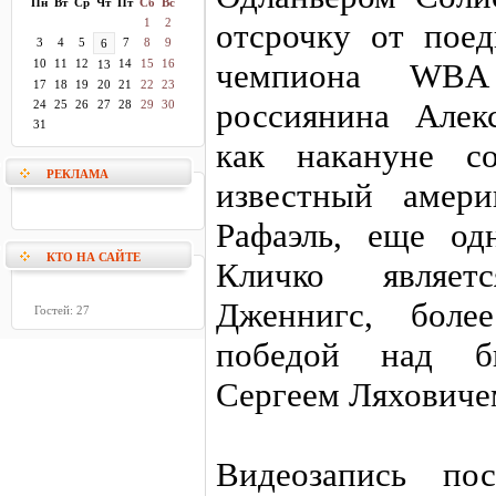
Пн
Вт
Ср
Чт
Пт
Сб
Вс
1
2
отсрочку от поед
3
4
5
7
8
9
6
10
11
12
14
15
16
чемпиона WBA
13
17
18
19
20
21
22
23
россиянина Алек
24
25
26
27
28
29
30
31
как накануне со
РЕКЛАМА
известный амери
Рафаэль, еще од
КТО НА САЙТЕ
Кличко являет
Дженнигс, боле
Гостей: 27
победой над б
Сергеем Ляховиче
Видеозапись пос