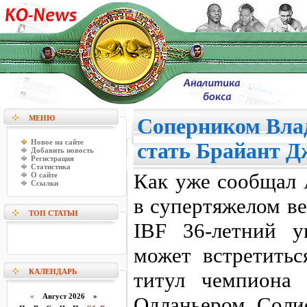
МЕНЮ
Соперником Вла
Новое на сайте
стать Брайант Д
Добавить новость
Регистрация
Статистика
Как уже сообщал 
О сайте
Ссылки
в супертяжелом в
ТОП СТАТЬИ
IBF 36-летний у
может встретить
КАЛЕНДАРЬ
титул чемпиона 
«
Август 2026 »
Одланьером Солис