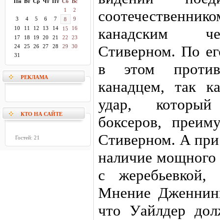
Пн
Вт
Ср
Чт
Пт
Сб
Вс
1
2
соотечественник
3
4
5
6
7
9
8
10
11
12
13
14
16
канадским че
15
17
18
19
20
21
22
23
Стиверном. По е
24
25
26
27
28
29
30
31
в этом против
РЕКЛАМА
канадцем, так 
удар, который
КТО НА САЙТЕ
боксеров, преим
Стиверном. А при
Гостей: 21
наличие мощного 
с жеребьевкой,
Мнение Дженнинг
что Уайлдер дол