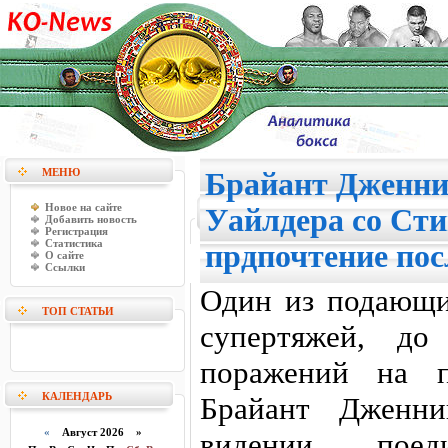
МЕНЮ
Брайант Дженни
Новое на сайте
Уайлдера со Сти
Добавить новость
Регистрация
Статистика
прдпочтение по
О сайте
Ссылки
Один из подающи
ТОП СТАТЬИ
супертяжей, д
поражений на п
КАЛЕНДАРЬ
Брайант Дженни
«
Август 2026 »
видении пое