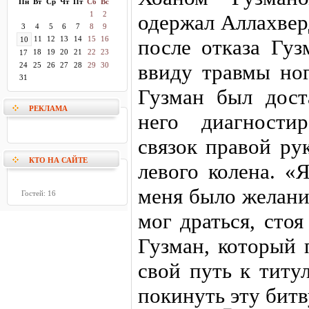
Пн
Вт
Ср
Чт
Пт
Сб
Вс
1
2
одержал Аллахвер
3
4
5
6
7
8
9
11
12
13
14
15
16
10
после отказа Гуз
18
19
20
21
22
23
17
ввиду травмы ног
24
25
26
27
28
29
30
31
Гузман был дост
РЕКЛАМА
него диагности
связок правой ру
КТО НА САЙТЕ
левого колена. «
меня было желани
Гостей: 16
мог драться, сто
Гузман, который 
свой путь к титу
покинуть эту битв