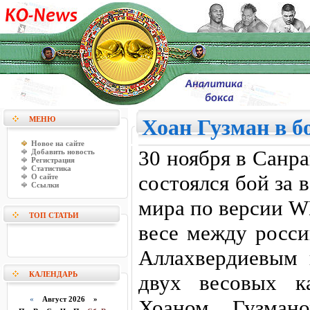
МЕНЮ
Хоан Гузман в б
Новое на сайте
30 ноября в Санр
Добавить новость
Регистрация
Статистика
состоялся бой за
О сайте
Ссылки
мира по версии W
ТОП СТАТЬИ
весе между росс
Аллахвердиевым 
КАЛЕНДАРЬ
двух весовых к
«
Август 2026 »
Хоаном Гузман