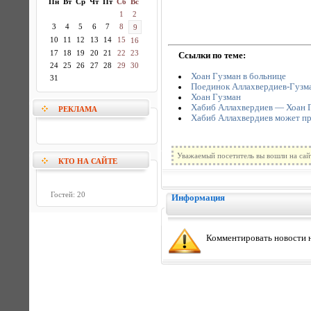
Пн
Вт
Ср
Чт
Пт
Сб
Вс
1
2
3
4
5
6
7
8
9
10
11
12
13
14
15
16
17
18
19
20
21
22
23
Ссылки по теме:
24
25
26
27
28
29
30
Хоан Гузман в больнице
31
Поединок Аллахвердиев-Гузма
Хоан Гузман
Хабиб Аллахвердиев — Хоан 
РЕКЛАМА
Хабиб Аллахвердиев может про
Уважаемый посетитель вы вошли на сай
КТО НА САЙТЕ
Гостей: 20
Информация
Комментировать новости н