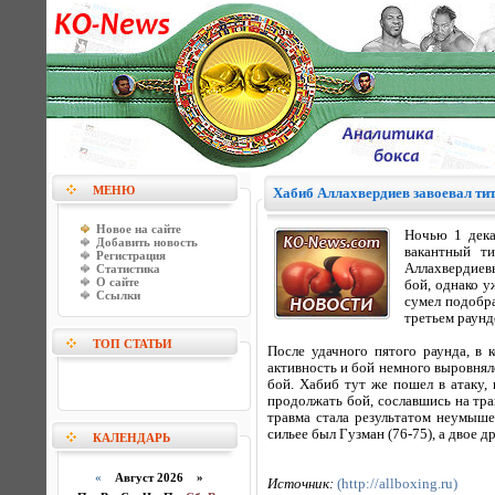
МЕНЮ
Хабиб Аллахвердиев завоевал ти
Новое на сайте
Ночью 1 дека
Добавить новость
вакантный т
Регистрация
Аллахвердиевы
Статистика
О сайте
бой, однако у
Ссылки
сумел подобр
третьем раунд
ТОП СТАТЬИ
После удачного пятого раунда, в 
активность и бой немного выровнялс
бой. Хабиб тут же пошел в атаку, 
продолжать бой, сославшись на тра
травма стала результатом неумыше
сильее был Гузман (76-75), а двое д
КАЛЕНДАРЬ
«
Август 2026 »
Источник:
(http://allboxing.ru)