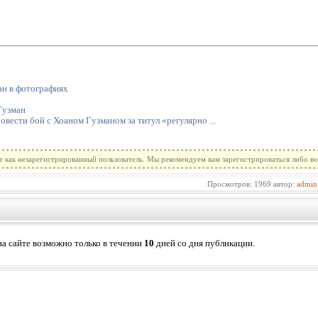
н в фотографиях
Гузман
вести бой с Хоаном Гузманом за титул «регулярно ...
т как незарегистрированный пользователь. Мы рекомендуем вам зарегистрироваться либо во
Просмотров: 1969 автор:
admin
а сайте возможно только в течении
10
дней со дня публикации.