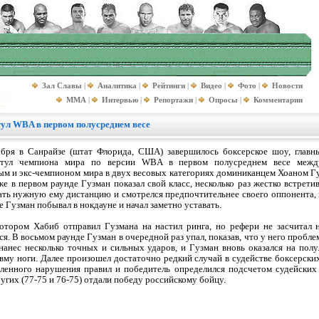
Зал Славы
|
Аналитика
|
Рейтинги
|
Видео
|
Фото
|
Новости
MMA
|
Интервью
|
Репортажи
|
Опросы
|
Комментарии
тул WBA в первом полусреднем весе
бря в Санрайзе (штат Флорида, США) завершилось боксерское шоу, главн
итул чемпиона мира по версии WBA в первом полусреднем весе межд
м и экс-чемпионом мира в двух весовых категориях доминиканцем Хоаном Гу
же в первом раунде Гузман показал свой класс, несколько раз жестко встрети
ать нужную ему дистанцию и смотрелся предпочтительнее своего оппонента,
е Гузман побывал в нокдауне и начал заметно уставать.
котором Хабиб отправил Гузмана на настил ринга, но рефери не засчитал 
я. В восьмом раунде Гузман в очередной раз упал, показав, что у него пробл
нанес несколько точных и сильных ударов, и Гузман вновь оказался на полу
вму ноги. Далее произошел достаточно редкий случай в судействе боксерских
ленного нарушения правил и победитель определился подсчетом судейских 
ругих (77-75 и 76-75) отдали победу российскому бойцу.