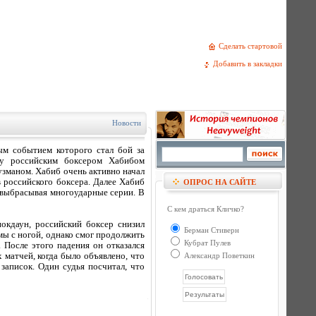
Сделать стартовой
Добавить в закладки
Новости
ым событием которого стал бой за
у российским боксером Хабибом
зманом. Хабиб очень активно начал
в российского боксера. Далее Хабиб
ОПРОС НА САЙТЕ
 выбрасывая многоударные серии. В
С кем драться Кличко?
нокдаун, российский боксер снизил
Берман Стиверн
емы с ногой, однако смог продолжить
Кубрат Пулев
. После этого падения он отказался
 матчей, когда было объявлено, что
Александр Поветкин
записок. Один судья посчитал, что