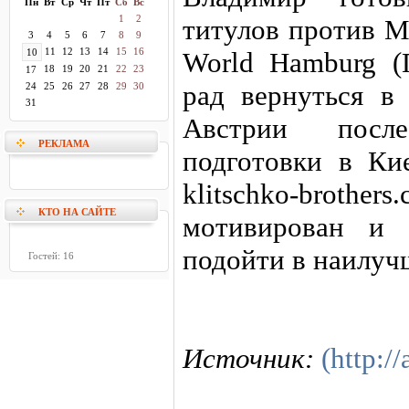
Пн
Вт
Ср
Чт
Пт
Сб
Вс
1
2
титулов против М
3
4
5
6
7
8
9
11
12
13
14
15
16
10
World Hamburg (
18
19
20
21
22
23
17
рад вернуться в
24
25
26
27
28
29
30
31
Австрии посл
РЕКЛАМА
подготовки в Ки
klitschko-bro
КТО НА САЙТЕ
мотивирован и 
подойти в наилуч
Гостей: 16
Источник:
(http://