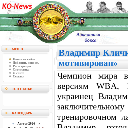
МЕНЮ
Владимир Кличк
Новое на сайте
мотивирован»
Добавить новость
Регистрация
Статистика
Чемпион мира в
О сайте
Ссылки
версиям WBA, 
ТОП СТАТЬИ
украинец Владим
заключительном
КАЛЕНДАРЬ
тренировочном ла
«
Август 2026 »
Владимир гото