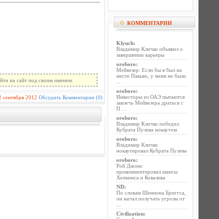
КОММЕНТАРИИ
Klyuch
:
Владимир Кличко объявил о
завершении карьеры
oroboro
:
Мейвезер: Если бы я был на
месте Пакьяо, у меня не было
йти на сайт под своим именем.
...
oroboro
:
Инвесторы из ОАЭ пытаются
2 сентября 2012
Обсудить
Комментарии (0)
завлечь Мейвезера драться с
П ...
oroboro
:
Владимир Кличко победил
Кубрата Пулева нокаутом
oroboro
:
Владимир Кличко
нокаутировал Кубрата Пулева
oroboro
:
Рой Джонс
прокомментировал шансы
Хопкинса и Ковалева
ND
:
По словам Шеннона Бриггса,
он начал получать угрозы от
...
Civilization
: