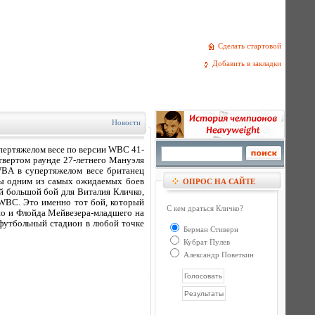
Сделать стартовой
Добавить в закладки
Новости
пертяжелом весе по версии WBC 41-
твертом раунде 27-летнего Мануэля
WBA в супертяжелом весе британец
 бы одним из самых ожидаемых боев
ОПРОС НА САЙТЕ
й большой бой для Виталия Кличко,
 WBC. Это именно тот бой, который
С кем драться Кличко?
ьяо и Флойда Мейвезера-младшего на
 футбольный стадион в любой точке
Берман Стиверн
Кубрат Пулев
Александр Поветкин