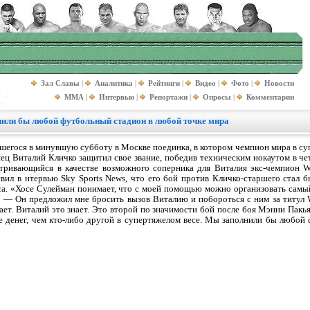
Зал Славы
|
Аналитика
|
Рейтинги
|
Видео
|
Фото
|
Новости
MMA
|
Интервью
|
Репортажи
|
Опросы
|
Комментарии
нили бы любой футбольный стадион в любой точке мира
шегося в минувшую субботу в Москве поединка, в котором чемпион мира в су
ец Виталий Кличко защитил свое звание, победив техническим нокаутом в че
атривающийся в качестве возможного соперника для Виталия экс-чемпион 
явил в нтервью Sky Sports News, что его бой против Кличко-старшего стал
са. «Хосе Сулейман понимает, что с моей помощью можно организовать самы
. — Он предложил мне бросить вызов Виталию и побороться с ним за титул
знает. Виталий это знает. Это второй по значимости бой после боя Мэнни Пак
 денег, чем кто-либо другой в супертяжелом весе. Мы заполнили бы любой