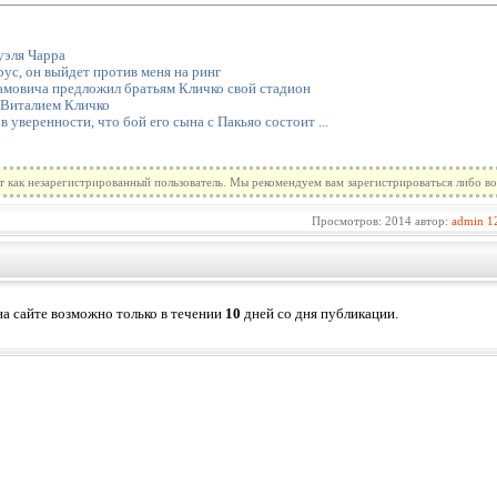
уэля Чарра
рус, он выйдет против меня на ринг
мовича предложил братьям Кличко свой стадион
 Виталием Кличко
уверенности, что бой его сына с Пакьяо состоит ...
т как незарегистрированный пользователь. Мы рекомендуем вам зарегистрироваться либо во
Просмотров: 2014 автор:
admin
1
а сайте возможно только в течении
10
дней со дня публикации.