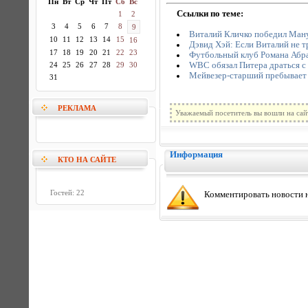
Пн
Вт
Ср
Чт
Пт
Сб
Вс
Ссылки по теме:
1
2
3
4
5
6
7
8
9
Виталий Кличко победил Ман
10
11
12
13
14
15
16
Дэвид Хэй: Если Виталий не т
17
18
19
20
21
22
23
Футбольный клуб Романа Абра
WBC обязал Питера драться с
24
25
26
27
28
29
30
Мейвезер-старший пребывает в 
31
РЕКЛАМА
Уважаемый посетитель вы вошли на сай
Информация
КТО НА САЙТЕ
Гостей: 22
Комментировать новости н