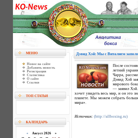
МЕНЮ
Дэвид Хэй: Мы с Виталием запол
Новое на сайте
После состояв
Добавить новость
летний украин
Регистрация
Чарра, рассм
Статистика
О сайте
Дэвид Хэй за
Ссылки
мирового бок
— заявил Хэй
хочет увидеть весь мир, и он это 
ТОП СТАТЬИ
планете. Мы можем собрать больше
мира».
Источник:
(http://allboxing.ru)
КАЛЕНДАРЬ
«
Август 2026 »