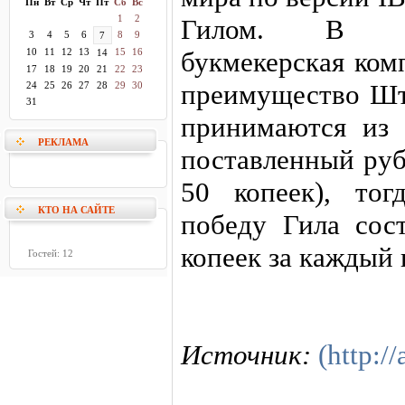
Пн
Вт
Ср
Чт
Пт
Сб
Вс
1
2
Гилом. В эт
3
4
5
6
8
9
7
10
11
12
13
15
16
букмекерская ком
14
17
18
19
20
21
22
23
преимущество Шту
24
25
26
27
28
29
30
31
принимаются из 
РЕКЛАМА
поставленный руб
50 копеек), то
КТО НА САЙТЕ
победу Гила сост
копеек за каждый 
Гостей: 12
Источник:
(http://