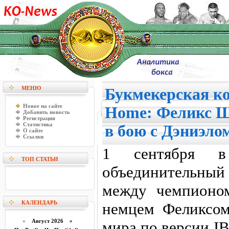
МЕНЮ
Букмекерская ко
Новое на сайте
Home: Феликс 
Добавить новость
Регистрация
Статистика
в бою с Дэниэло
О сайте
Ссылки
1 сентября в
ТОП СТАТЬИ
объединительный 
между чемпионо
КАЛЕНДАРЬ
немцем Феликсо
«
Август 2026 »
мира по версии I