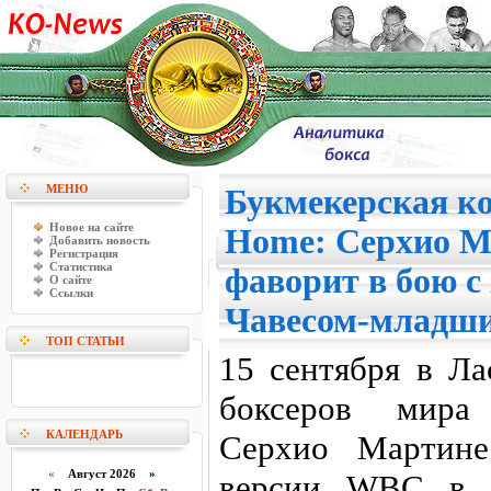
МЕНЮ
Букмекерская ко
Новое на сайте
Home: Серхио М
Добавить новость
Регистрация
Статистика
фаворит в бою с
О сайте
Ссылки
Чавесом-младш
ТОП СТАТЬИ
15 сентября в Ла
боксеров мира 
КАЛЕНДАРЬ
Серхио Мартин
«
Август 2026 »
версии WBC в с