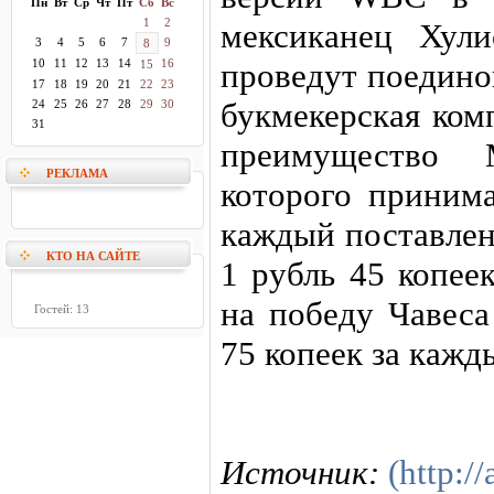
Пн
Вт
Ср
Чт
Пт
Сб
Вс
1
2
мексиканец Хул
3
4
5
6
7
9
8
10
11
12
13
14
16
проведут поедино
15
17
18
19
20
21
22
23
букмекерская ком
24
25
26
27
28
29
30
31
преимущество 
РЕКЛАМА
которого принима
каждый поставлен
КТО НА САЙТЕ
1 рубль 45 копее
на победу Чавеса
Гостей: 13
75 копеек за кажд
Источник:
(http://