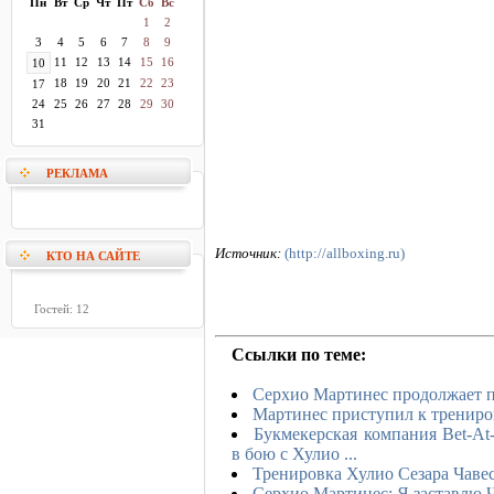
Пн
Вт
Ср
Чт
Пт
Сб
Вс
1
2
3
4
5
6
7
8
9
11
12
13
14
15
16
10
18
19
20
21
22
23
17
24
25
26
27
28
29
30
31
РЕКЛАМА
Источник:
(http://allboxing.ru)
КТО НА САЙТЕ
Гостей: 12
Ссылки по теме:
Серхио Мартинес продолжает п
Мартинес приступил к тренир
Букмекерская компания Bet-A
в бою с Хулио ...
Тренировка Хулио Сезара Чаве
Серхио Мартинес: Я заставлю Ч