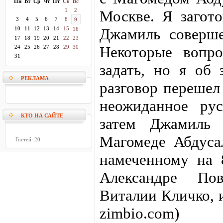
Пн
Вт
Ср
Чт
Пт
Сб
Вс
1
2
Москве. Я загото
3
4
5
6
7
8
9
10
11
12
13
14
15
Джамиль соверше
16
17
18
19
20
21
22
23
Некоторые вопр
24
25
26
27
28
29
30
31
задать, но я об 
РЕКЛАМА
разговор перешел
неожиданное ру
КТО НА САЙТЕ
затем Джамиль 
Магомеде Абдуса
Гостей: 20
намеченному на 
Александре По
Виталии Кличко, 
zimbio.com)