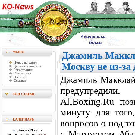
МЕНЮ
Джамиль Маккла
Новое на сайте
Москву не из-за 
Добавить новость
Регистрация
Статистика
Джамиль Макклайн
О сайте
Ссылки
предупредили
ТОП СТАТЬИ
AllBoxing.Ru по
минуту для того,
КАЛЕНДАРЬ
вопросов о подго
«
Август 2026 »
с Магомедом Абд