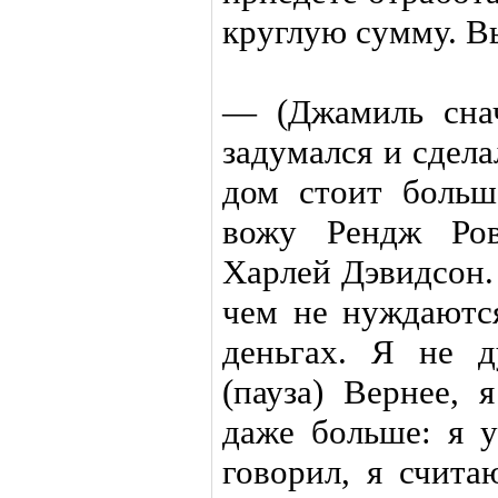
круглую сумму. В
— (Джамиль снач
задумался и сдела
дом стоит больш
вожу Рендж Ров
Харлей Дэвидсон.
чем не нуждаютс
деньгах. Я не ду
(пауза) Вернее, 
даже больше: я у
говорил, я счита