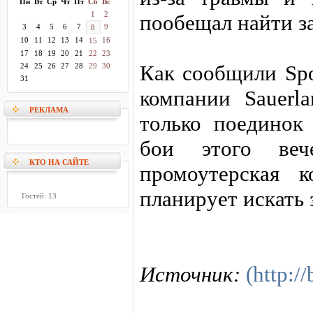
Пн
Вт
Ср
Чт
Пт
Сб
Вс
1
2
пообещал найти з
3
4
5
6
7
9
8
10
11
12
13
14
16
15
17
18
19
20
21
22
23
Как сообщили Spo
24
25
26
27
28
29
30
31
компании Sauerla
РЕКЛАМА
только поединок
бои этого ве
КТО НА САЙТЕ
промоутерская 
планирует искать 
Гостей: 13
Источник:
(http:/