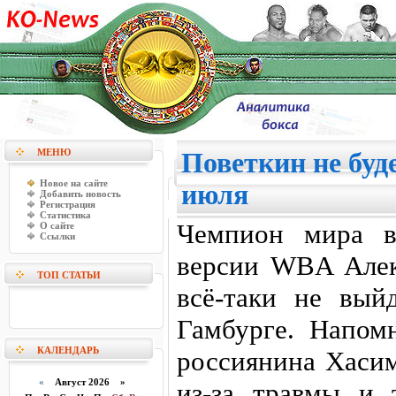
МЕНЮ
Поветкин не буд
Новое на сайте
июля
Добавить новость
Регистрация
Статистика
Чемпион мира в
О сайте
Ссылки
версии WBA Алек
ТОП СТАТЬИ
всё-таки не вый
Гамбурге. Напом
КАЛЕНДАРЬ
россиянина Хасим
«
Август 2026 »
из-за травмы и 