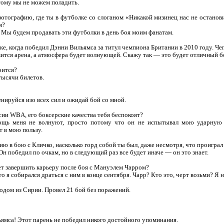
тому мы не можем поладить.
тографию, где ты в футболке со слоганом «Никакой мизинец нас не останови
я?
 Мы будем продавать эти футболки в день боя моим фанатам.
е, когда победил Дэнни Вильямса за титул чемпиона Британии в 2010 году. Че
тся арена, а атмосфера будет волнующей. Скажу так — это будет отличный бой
оится?
тысячи билетов.
енируйся изо всех сил и ожидай бой со мной.
и WBA, его боксерские качества тебя беспокоят?
ощь меня не волнуют, просто потому что он не испытывал мою ударную 
 в мою пользу.
ю в бою с Кличко, насколько горд собой ты был, даже несмотря, что проиграл
н победил по очкам, но в следующий раз все будет иначе — он это знает.
т завершить карьеру после боя с Мануэлем Чарром?
о я собирался драться с ним в конце сентября. Чарр? Кто это, черт возьми? Я 
одом из Сирии. Провел 21 бой без поражений.
мса! Этот парень не победил никого достойного упоминания.