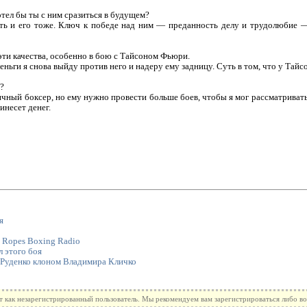
тел бы ты с ним сразиться в будущем?
ть и его тоже. Ключ к победе над ним — преданность делу и трудолюбие —
эти качества, особенно в бою с Тайсоном Фьюри.
ньги я снова выйду против него и надеру ему задницу. Суть в том, что у Тайс
?
ный боксер, но ему нужно провести больше боев, чтобы я мог рассматривать 
инесет денег.
я
 Ropes Boxing Radio
л этого боя
 Руденко клоном Владимира Кличко
т как незарегистрированный пользователь. Мы рекомендуем вам зарегистрироваться либо во