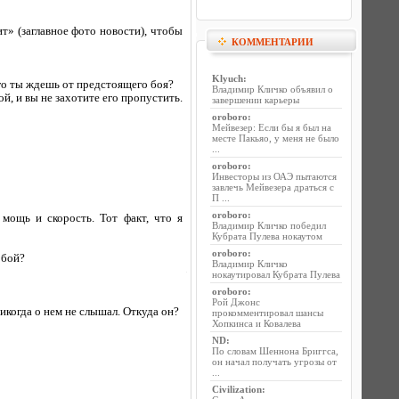
т» (заглавное фото новости), чтобы
КОММЕНТАРИИ
Klyuch
:
го ты ждешь от предстоящего боя?
Владимир Кличко объявил о
, и вы не захотите его пропустить.
завершении карьеры
oroboro
:
Мейвезер: Если бы я был на
месте Пакьяо, у меня не было
...
oroboro
:
Инвесторы из ОАЭ пытаются
завлечь Мейвезера драться с
П ...
oroboro
:
мощь и скорость. Тот факт, что я
Владимир Кличко победил
Кубрата Пулева нокаутом
oroboro
:
 бой?
Владимир Кличко
нокаутировал Кубрата Пулева
oroboro
:
Рой Джонс
никогда о нем не слышал. Откуда он?
прокомментировал шансы
Хопкинса и Ковалева
ND
:
По словам Шеннона Бриггса,
он начал получать угрозы от
...
Civilization
: