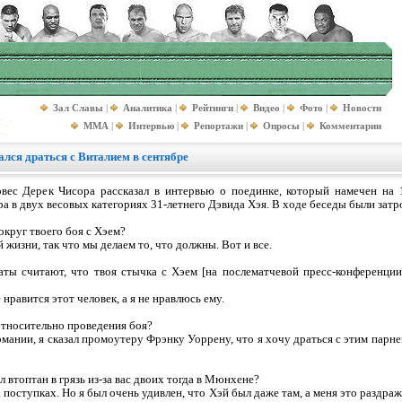
Зал Славы
|
Аналитика
|
Рейтинги
|
Видео
|
Фото
|
Новости
MMA
|
Интервью
|
Репортажи
|
Опросы
|
Комментарии
ался драться с Виталием в сентябре
овес Дерек Чисора рассказал в интервью о поединке, который намечен на 
а в двух весовых категориях 31-летнего Дэвида Хэя. В ходе беседы были затр
округ твоего боя с Хэем?
жизни, так что мы делаем то, что должны. Вот и все.
ты считают, что твоя стычка с Хэем [на послематчевой пресс-конференции
нравится этот человек, а я не нравлюсь ему.
тносительно проведения боя?
мании, я сказал промоутеру Фрэнку Уоррену, что я хочу драться с этим парнем
л втоптан в грязь из-за вас двоих тогда в Мюнхене?
поступках. Но я был очень удивлен, что Хэй был даже там, а меня это раздраж