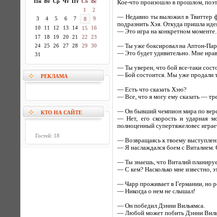
Пн
Вт
Ср
Чт
Пт
Сб
Вс
Кое-что произошло в прошлом, поэ
1
2
— Недавно ты выложил в Твиттер фо
3
4
5
6
7
9
8
подразнить Хэя. Откуда пришла иде
10
11
12
13
14
16
15
— Это игра на конкретном моменте.
17
18
19
20
21
22
23
24
25
26
27
28
29
30
— Ты уже боксировал на Аптон-Парк
— Это будет удивительно. Мне нрави
31
— Ты уверен, что бой все-таки сост
— Бой состоится. Мы уже продали 
РЕКЛАМА
— Есть что сказать Хэю?
— Все, что я могу ему сказать — тр
— Он бывший чемпион мира по верси
КТО НА САЙТЕ
— Нет, его скорость и ударная м
полноценный супертяжеловес играет
Гостей: 18
— Возвращаясь к твоему выступлени
— Я наслаждался боем с Виталием. О
— Ты знаешь, что Виталий планируе
— С кем? Насколько мне известно, эт
— Чарр проживает в Германии, но р
— Никогда о нем не слышал!
— Он победил Дэнни Вильямса.
— Любой может побить Дэнни Вилья