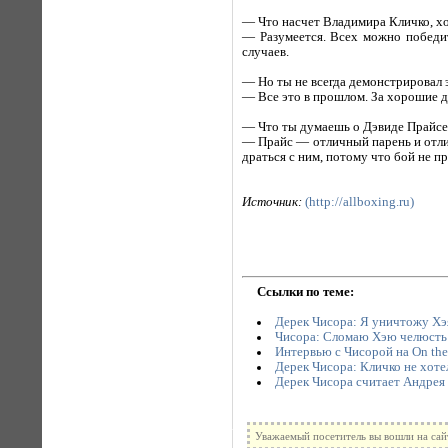
— Что насчет Владимира Кличко, хо
— Разумеется. Всех можно победи
случаев.
— Но ты не всегда демонстрировал 
— Все это в прошлом. За хорошие де
— Что ты думаешь о Дэвиде Прайсе
— Прайс — отличный парень и отлич
драться с ним, потому что бой не пр
Источник:
(http://allboxing.ru)
Ссылки по теме:
Дерек Чисора: Я уничтожу Хэ
Чисора: Сломаю Хэю челюсть
Интервью с Чисорой на On the
Дерек Чисора: Кличко не хоте
Дерек Чисора считает Андрея
Уважаемый посетитель вы вошли на сай