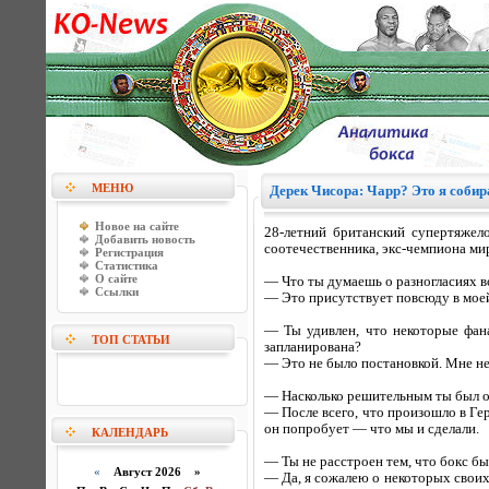
МЕНЮ
Дерек Чисора: Чарр? Это я собир
Новое на сайте
28-летний британский супертяжел
Добавить новость
соотечественника, экс-чемпиона мир
Регистрация
Статистика
О сайте
— Что ты думаешь о разногласиях в
Ссылки
— Это присутствует повсюду в моей 
— Ты удивлен, что некоторые фана
ТОП СТАТЬИ
запланирована?
— Это не было постановкой. Мне не 
— Насколько решительным ты был о
— После всего, что произошло в Гер
он попробует — что мы и сделали.
КАЛЕНДАРЬ
— Ты не расстроен тем, что бокс бы
«
Август 2026 »
— Да, я сожалею о некоторых своих 