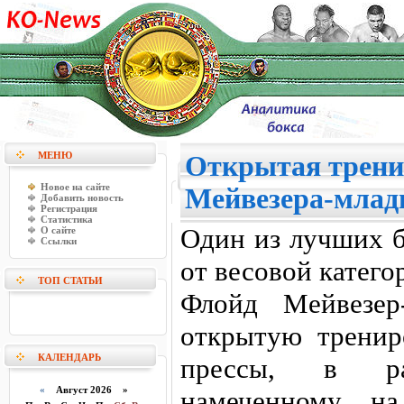
МЕНЮ
Открытая трени
Новое на сайте
Мейвезера-млад
Добавить новость
Регистрация
Статистика
Один из лучших б
О сайте
Ссылки
от весовой катег
ТОП СТАТЬИ
Флойд Мейвезер
открытую тренир
КАЛЕНДАРЬ
прессы, в ра
«
Август 2026 »
намеченному н