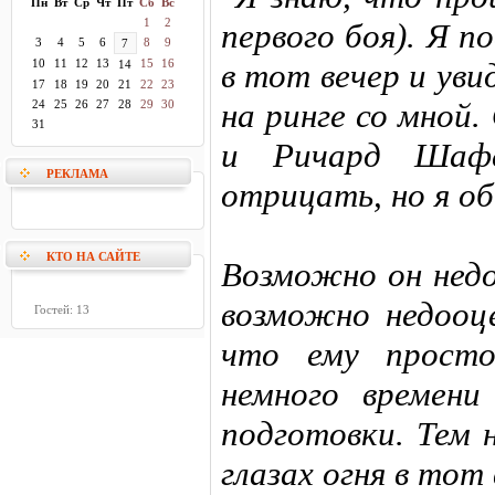
Пн
Вт
Ср
Чт
Пт
Сб
Вс
1
2
первого боя). Я п
3
4
5
6
8
9
7
10
11
12
13
15
16
в тот вечер и ув
14
17
18
19
20
21
22
23
на ринге со мной
24
25
26
27
28
29
30
31
и Ричард Шаф
РЕКЛАМА
отрицать, но я об
КТО НА САЙТЕ
Возможно он недо
возможно недооце
Гостей: 13
что ему просто
немного времени
подготовки. Тем н
глазах огня в тот 