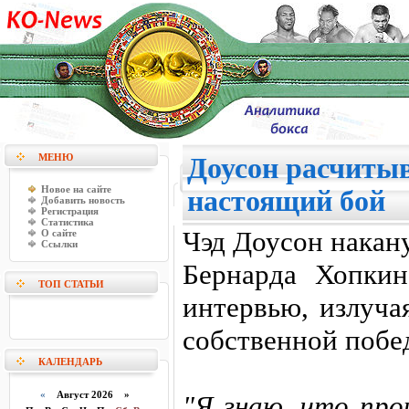
МЕНЮ
Доусон расчитыв
Новое на сайте
настоящий бой
Добавить новость
Регистрация
Статистика
Чэд Доусон накан
О сайте
Ссылки
Бернарда Хопкин
ТОП СТАТЬИ
интервью, излуча
собственной побед
КАЛЕНДАРЬ
«
Август 2026 »
"Я знаю, что про