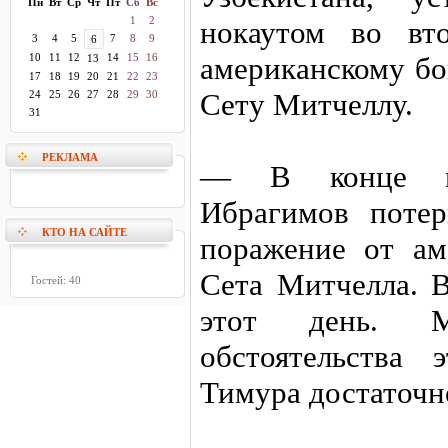
Пн
Вт
Ср
Чт
Пт
Сб
Вс
1
2
нокаутом во вт
3
4
5
7
8
9
6
10
11
12
14
15
16
американскому бо
13
17
18
19
20
21
22
23
Сету Митчеллу.
24
25
26
27
28
29
30
31
РЕКЛАМА
— В конце пр
Ибрагимов потер
КТО НА САЙТЕ
поражение от ам
Сета Митчелла. 
Гостей: 40
этот день. М
обстоятельства
Тимура достаточн