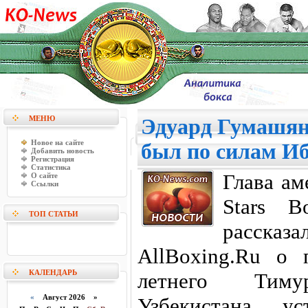
МЕНЮ
Эдуард Гумашян
Новое на сайте
был по силам И
Добавить новость
Регистрация
Статистика
Глава ам
О сайте
Ссылки
Stars B
ТОП СТАТЬИ
расск
AllBoxing.Ru о 
КАЛЕНДАРЬ
летнего Тим
«
Август 2026 »
Узбекистана, у