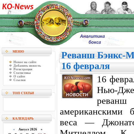
МЕНЮ
Реванш Бэнкс-М
Новое на сайте
16 февраля
Добавить новость
Регистрация
Статистика
16 февра
О сайте
Ссылки
Нью-Дж
ТОП СТАТЬИ
рева
американскими б
КАЛЕНДАРЬ
веса — Джонат
«
Август 2026 »
Митчеллом. К