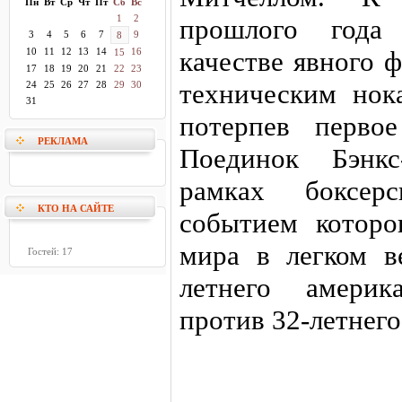
Пн
Вт
Ср
Чт
Пт
Сб
Вс
1
2
прошлого года
3
4
5
6
7
9
8
10
11
12
13
14
16
качестве явного 
15
17
18
19
20
21
22
23
техническим нок
24
25
26
27
28
29
30
31
потерпев перво
РЕКЛАМА
Поединок Бэнкс
рамках боксерс
КТО НА САЙТЕ
событием которо
мира в легком 
Гостей: 17
летнего америк
против 32-летнего