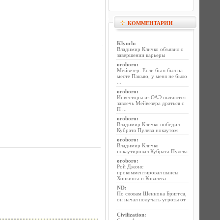
КОММЕНТАРИИ
Klyuch
:
Владимир Кличко объявил о
завершении карьеры
oroboro
:
Мейвезер: Если бы я был на
месте Пакьяо, у меня не было
...
oroboro
:
Инвесторы из ОАЭ пытаются
завлечь Мейвезера драться с
П ...
oroboro
:
Владимир Кличко победил
Кубрата Пулева нокаутом
oroboro
:
Владимир Кличко
нокаутировал Кубрата Пулева
oroboro
:
Рой Джонс
прокомментировал шансы
Хопкинса и Ковалева
ND
:
По словам Шеннона Бриггса,
он начал получать угрозы от
...
Civilization
: