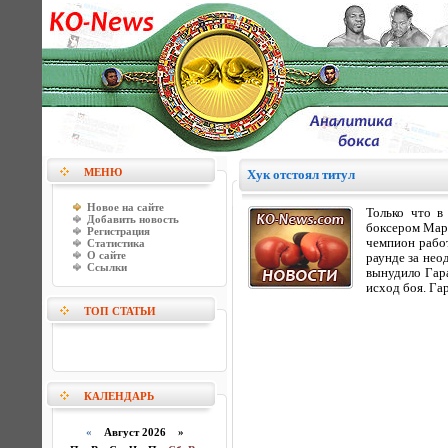
МЕНЮ
Хук отстоял титул
Новое на сайте
Только что в
Добавить новость
боксером Марк
Регистрация
чемпион работ
Статистика
О сайте
раунде за нео
Ссылки
вынудило Гара
исход боя. Га
ТОП СТАТЬИ
КАЛЕНДАРЬ
«
Август 2026 »