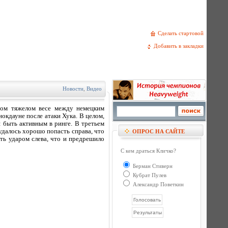
Сделать стартовой
Добавить в закладки
Новости
,
Видео
вом тяжелом весе между немецким
окдауне после атаки Хука. В целом,
я быть активным в ринге. В третьем
удалось хорошо попасть справа, что
ОПРОС НА САЙТЕ
сть ударом слева, что и предрешило
С кем драться Кличко?
Берман Стиверн
Кубрат Пулев
Александр Поветкин