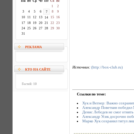
Пн
Вт
Ср
Чт
Пт
Сб
Вс
1
2
3
4
5
6
8
9
7
10
11
12
13
15
16
14
17
18
19
20
21
22
23
24
25
26
27
28
29
30
31
РЕКЛАМА
Источник:
(http://box-club.ru)
КТО НА САЙТЕ
Гостей: 10
Ссылки по теме:
Хук и Вегнер: Важно сохранит
Александр Поветкин победил 
Денис Лебедев не смог отнять
Александр Усик досрочно поб
Марко Хук сохранил титул ли