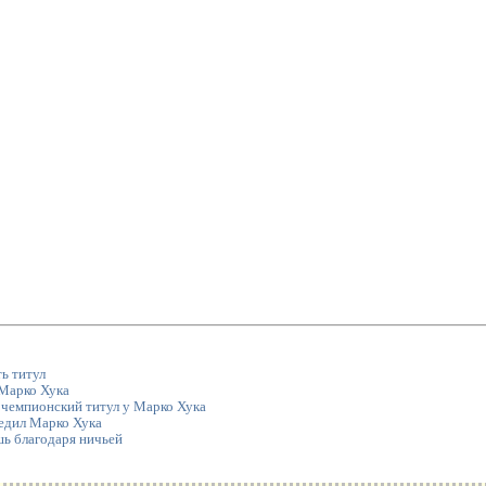
ь титул
Марко Хука
 чемпионский титул у Марко Хука
едил Марко Хука
шь благодаря ничьей