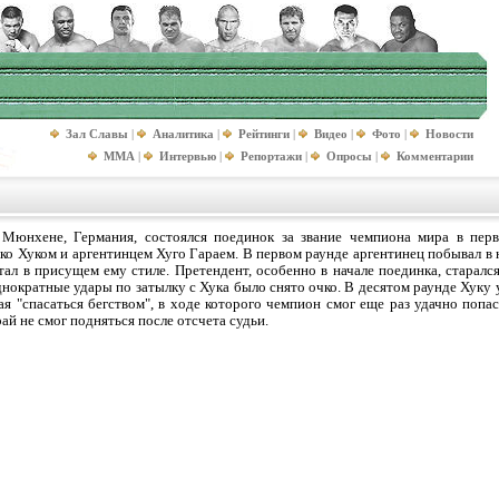
Зал Славы
|
Аналитика
|
Рейтинги
|
Видео
|
Фото
|
Новости
MMA
|
Интервью
|
Репортажи
|
Опросы
|
Комментарии
 Мюнхене, Германия, состоялся поединок за звание чемпиона мира в пер
о Хуком и аргентинцем Хуго Гараем. В первом раунде аргентинец побывал в н
ал в присущем ему стиле. Претендент, особенно в начале поединка, старалс
днократные удары по затылку с Хука было снято очко. В десятом раунде Хуку 
я "спасаться бегством", в ходе которого чемпион смог еще раз удачно попа
рай не смог подняться после отсчета судьи.