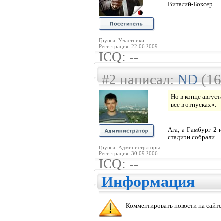
Виталий-Боксер.
Группа: Участники
Регистрация: 22.06.2009
ICQ: --
#2 написал:
ND
(16
Но в конце авгус
все в отпусках».
Ага, а Гамбург 2-
стадион собрали.
Группа: Администраторы
Регистрация: 30.09.2006
ICQ: --
Информация
Комментировать новости на сайте