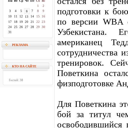
остался без тре
Пн
Вт
Ср
Чт
Пт
Сб
Вс
1
2
подготовки к бою
3
4
5
7
8
9
6
10
11
12
14
15
16
13
по версии WBA 
17
18
19
20
21
22
23
24
25
26
27
28
29
30
Узбекистана. Е
31
американец Тед
РЕКЛАМА
сотрудничества и
тренировок. Сей
КТО НА САЙТЕ
Поветкина остал
Гостей: 38
физподготовке Ан
Для Поветкина эт
бой за титул че
освободившийся п