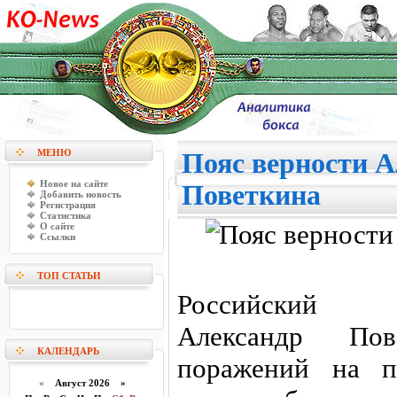
МЕНЮ
Пояс верности А
Новое на сайте
Поветкина
Добавить новость
Регистрация
Статистика
О сайте
Ссылки
ТОП СТАТЬИ
Российский бо
Александр По
КАЛЕНДАРЬ
поражений на п
«
Август 2026 »