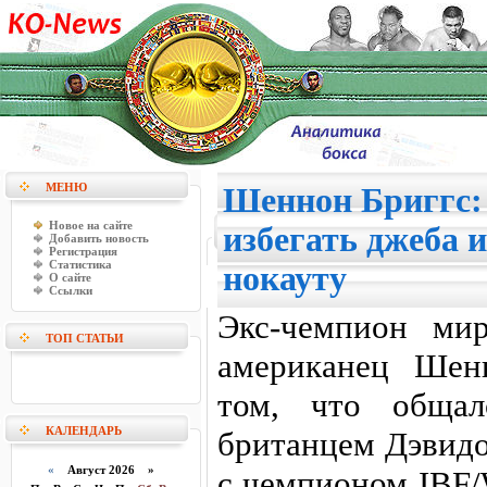
МЕНЮ
Шеннон Бриггс:
Новое на сайте
избегать джеба 
Добавить новость
Регистрация
Статистика
нокауту
О сайте
Ссылки
Экс-чемпион ми
ТОП СТАТЬИ
американец Шен
том, что обща
КАЛЕНДАРЬ
британцем Дэвидо
«
Август 2026 »
с чемпионом IBF