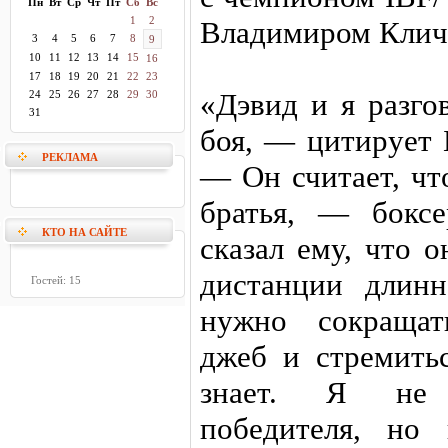
Пн
Вт
Ср
Чт
Пт
Сб
Вс
1
2
Владимиром Кличк
3
4
5
6
7
8
9
10
11
12
13
14
15
16
17
18
19
20
21
22
23
«Дэвид и я разго
24
25
26
27
28
29
30
31
боя, — цитирует 
РЕКЛАМА
— Он считает, чт
братья, — боксе
КТО НА САЙТЕ
сказал ему, что 
дистанции длин
Гостей: 15
нужно сокращат
джеб и стремитьс
знает. Я не 
победителя, но 