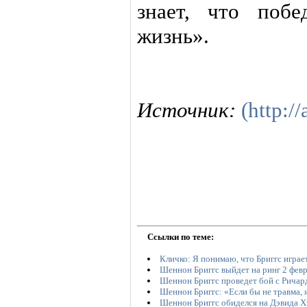
знает, что поб
жизнь».
Источник:
(http://
Ссылки по теме:
Кличко: Я понимаю, что Бриггс играет
Шеннон Бриггс выйдет на ринг 2 фев
Шеннон Бриггс проведет бой с Рича
Шеннон Бриггс: «Если бы не травма, 
Шеннон Бриггс обиделся на Дэвида Х