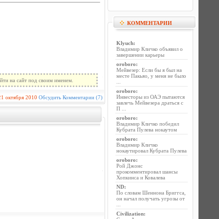
КОММЕНТАРИИ
Klyuch
:
Владимир Кличко объявил о
завершении карьеры
oroboro
:
Мейвезер: Если бы я был на
месте Пакьяо, у меня не было
йти на сайт под своим именем.
...
oroboro
:
Инвесторы из ОАЭ пытаются
21 октября 2010
Обсудить
Комментарии (7)
завлечь Мейвезера драться с
П ...
oroboro
:
Владимир Кличко победил
Кубрата Пулева нокаутом
oroboro
:
Владимир Кличко
нокаутировал Кубрата Пулева
oroboro
:
Рой Джонс
прокомментировал шансы
Хопкинса и Ковалева
ND
:
По словам Шеннона Бриггса,
он начал получать угрозы от
...
Civilization
: