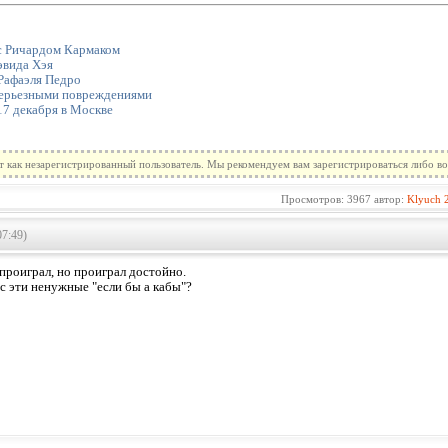
с Ричардом Кармаком
эвида Хэя
Рафаэля Педро
 серьезными повреждениями
17 декабря в Москве
т как незарегистрированный пользователь. Мы рекомендуем вам зарегистрироваться либо во
Просмотров: 3967 автор:
Klyuch
07:49)
проиграл, но проиграл достойно.
с эти ненужные "если бы а кабы"?