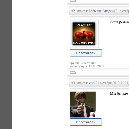
ICQ: --
#2 написал:
Бобыляк Андрей
(21 октябр
тоже разма
Группа: Участники
Регистрация: 17.06.2009
ICQ: --
#3 написал:
vist
(21 октября 2010 11:21
Мы бы вам н