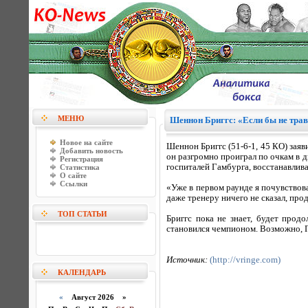
МЕНЮ
Шеннон Бриггс: «Если бы не трав
Новое на сайте
Шеннон Бриггс (51-6-1, 45 КО) заяв
Добавить новость
он разгромно проиграл по очкам в д
Регистрация
госпиталей Гамбурга, восстанавлив
Статистика
О сайте
Ссылки
«Уже в первом раунде я почувствовал
даже тренеру ничего не сказал, про
ТОП СТАТЬИ
Бриггс пока не знает, будет прод
становился чемпионом. Возможно, Го
Источник:
(http://vringe.com)
КАЛЕНДАРЬ
«
Август 2026 »