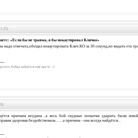
1:25)
ггс: «Если бы не травма, я бы нокаутировал Кличко»
ова нада отвечать,обещал нокаутировать Клич.KO за 30 секунд,но видать ета т
----
рутого бойца найдётся ещё круче :-)
10)
дётся причина неудачи....а весь бой скудные попытки ударить были левой..
равая здоровая бездействовала... ....а причина - она всегда найдётся...
----