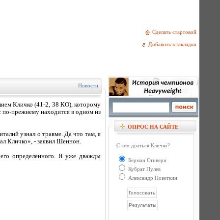
Сделать стартовой
Добавить в закладки
Новости
лием Кличко (41-2, 38 КО), которому
гс по-прежнему находится в одном из
ОПРОС НА САЙТЕ
талий узнал о травме. Да что там, я
ал Кличко», - заявил Шеннон.
С кем драться Кличко?
ичего определенного. Я уже дважды
Берман Стиверн
Кубрат Пулев
Александр Поветкин