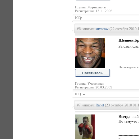
Группа: Журналисты
Регистрация: 12.11.2006
ICQ: --
#6 написал:
suvorow
(22 октября 2010 1
Шеннон Бри
За свои сл
----------------
На каждого к
Группа: Участники
Регистрация: 20.03.2009
ICQ: --
#7 написал:
Ranet
(23 октября 2010 01:
Всегда най
Почему-то п
----------------