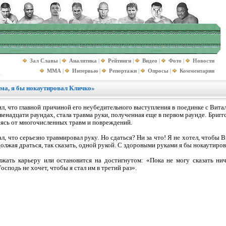
Зал Славы
|
Аналитика
|
Рейтинги
|
Видео
|
Фото
|
Новости
MMA
|
Интервью
|
Репортажи
|
Опросы
|
Комментарии
ма, я бы нокаутировал Кличко»
ил, что главной причиной его неубедительного выступления в поединке с Вита
венадцати раундах, стала травма руки, полученная еще в первом раунде. Бриг
аясь от многочисленных травм и повреждений.
, что серьезно травмировал руку. Но сдаться? Ни за что! Я не хотел, чтобы Ви
должая драться, так сказать, одной рукой. С здоровыми руками я бы нокаутиров
олжать карьеру или остановится на достигнутом: «Пока не могу сказать н
сподь не хочет, чтобы я стал им в третий раз».