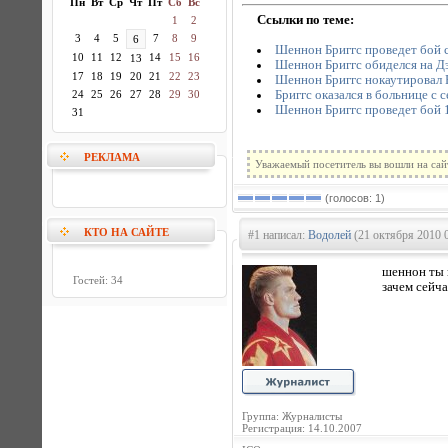
Пн
Вт
Ср
Чт
Пт
Сб
Вс
Ссылки по теме:
1
2
3
4
5
7
8
9
6
Шеннон Бриггс проведет бой 
10
11
12
14
15
16
13
Шеннон Бриггс обиделся на Д
17
18
19
20
21
22
23
Шеннон Бриггс нокаутировал 
Бриггс оказался в больнице с
24
25
26
27
28
29
30
Шеннон Бриггс проведет бой 
31
РЕКЛАМА
Уважаемый посетитель вы вошли на сай
(голосов: 1)
КТО НА САЙТЕ
#1 написал:
Водолей
(21 октября 2010 
шеннон ты 
Гостей: 34
зачем сейча
Группа: Журналисты
Регистрация: 14.10.2007