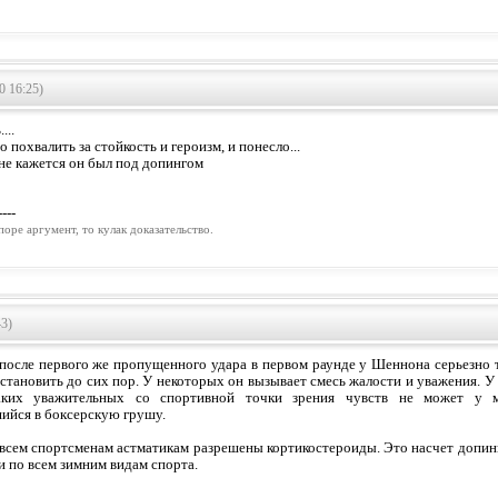
0 16:25)
...
о похвалить за стойкость и героизм, и понесло...
не кажется он был под допингом
----
поpе аpгумент, то кулак доказательство.
43)
после первого же пропущенного удара в первом раунде у Шеннона серьезно т
сстановить до сих пор. У некоторых он вызывает смесь жалости и уважения. У 
аких уважительных со спортивной точки зрения чувств не может у м
ийся в боксерскую грушу.
, всем спортсменам астматикам разрешены кортикостероиды. Это насчет допин
и по всем зимним видам спорта.