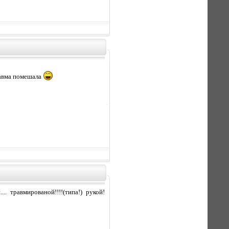
равма помешала
.. травмированой!!!!(типа!) рукой!