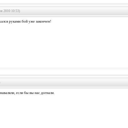
я 2010 10:53)
хался руками:бой уже закончен!
)
аваляли, если бы вы нас догнали.