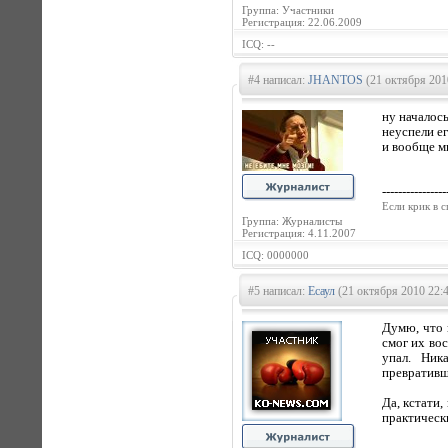
Группа: Участники
Регистрация: 22.06.2009
ICQ: --
#4 написал:
JHANTOS
(21 октября 201
ну началось.
неуспели ег
и вообще м
----------------
Если кpик в с
Группа: Журналисты
Регистрация: 4.11.2007
ICQ: 0000000
#5 написал:
Есаул
(21 октября 2010 22:
Думю, что 
смог их во
упал. Ник
превративш
Да, кстати
практическ