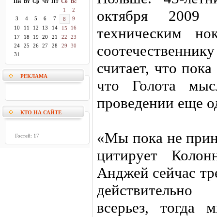
Пн
Вт
Ср
Чт
Пт
Сб
Вс
1
2
октября 2009 
3
4
5
6
7
9
8
10
11
12
13
14
16
техническим но
15
17
18
19
20
21
22
23
соотечественнику
24
25
26
27
28
29
30
31
считает, что пока
РЕКЛАМА
что Голота мыс
проведении еще о
КТО НА САЙТЕ
«Мы пока не прин
Гостей: 17
цитирует Колон
Анджей сейчас тре
действительно 
всерьез, тогда