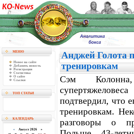
МЕНЮ
Анджей Голота 
Новое на сайте
тренировкам
Добавить новость
Регистрация
Статистика
Сэм Колонна,
О сайте
Ссылки
супертяжелов
ТОП СТАТЬИ
подтвердил, что 
тренировкам. Нек
КАЛЕНДАРЬ
разговоры о п
«
Август 2026 »
Польше. 43-лет