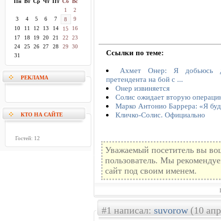
Пн
Вт
Ср
Чт
Пт
Сб
Вс
1
2
3
4
5
6
7
9
8
10
11
12
13
14
16
15
17
18
19
20
21
22
23
24
25
26
27
28
29
30
Ссылки по теме:
31
Ахмет Онер: Я добьюсь дл
РЕКЛАМА
претендента на бой с ...
Онер извиняется
Солис ожидает вторую операци
Марко Антонио Баррера: «Я буд
Кличко-Солис. Официально
КТО НА САЙТЕ
Гостей: 12
Уважаемый посетитель вы вош
пользователь. Мы рекомендуе
сайт под своим именем.
#1 написал:
suvorow
(10 апр