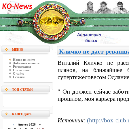
МЕНЮ
Кличко не даст реванш
Новое на сайте
Виталий Кличко не рассм
Добавить новость
Регистрация
планов, на ближайшее 
Статистика
О сайте
супертяжеловесом Одлани
Ссылки
ТОП СТАТЬИ
" Он должен сейчас забот
прошлом, моя карьера про
КАЛЕНДАРЬ
Источник:
(http://box-club.
«
Август 2026 »