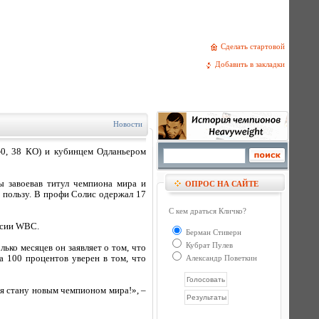
Сделать стартовой
Добавить в закладки
Новости
-0, 38 КО) и кубинцем Одланьером
ы завоевав титул чемпиона мира и
ОПРОС НА САЙТЕ
 пользу. В профи Солис одержал 17
С кем драться Кличко?
рсии WBC.
Берман Стиверн
Кубрат Пулев
ько месяцев он заявляет о том, что
а 100 процентов уверен в том, что
Александр Поветкин
 я стану новым чемпионом мира!», –