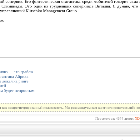
й соперник. Его фантастическая статистика среди любителей говорит сама
и Олимпиады. Это один из труднейших соперников Виталия. Я думаю, что 
, управляющий Klitschko Management Group.
чко
личко — это грабеж
стантина Айриха
 лежал на ринге
ией.
ом будет непростым
т как незарегистрированный пользователь. Мы рекомендуем вам зарегистрироваться либо во
Просмотров: 4674 автор:
ND