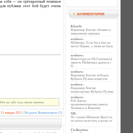
 за себя — он трёхкратный чемпион
для публики этот бой будет очень
КОММЕНТАРИИ
Klyuch
:
Владимир Кличко объявил о
завершении карьеры
oroboro
:
Мейвезер: Если бы я был на
месте Пакьяо, у меня не было
...
oroboro
:
Инвесторы из ОАЭ пытаются
завлечь Мейвезера драться с
П ...
oroboro
:
Владимир Кличко победил
Кубрата Пулева нокаутом
oroboro
:
Владимир Кличко
нокаутировал Кубрата Пулева
oroboro
:
Рой Джонс
йти на сайт под своим именем.
прокомментировал шансы
Хопкинса и Ковалева
11 января 2011
Обсудить
Комментарии (2)
ND
:
По словам Шеннона Бриггса,
он начал получать угрозы от
...
Civilization
: