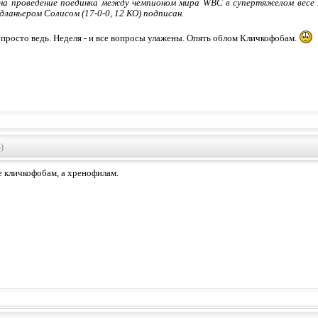
а проведение поединка между чемпионом мира WBC в супертяжёлом весе В
дланьером Солисом (17-0-0, 12 КО) подписан.
ё просто ведь. Неделя - и все вопросы улажены. Опять облом Кличкофобам.
)
е кличкофобам, а хренофилам.