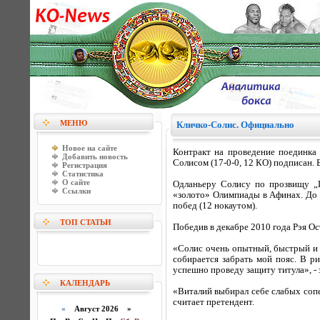
МЕНЮ
Кличко-Солис. Официально
Новое на сайте
Контракт на проведение поединка
Добавить новость
Солисом (17-0-0, 12 КО) подписан. 
Регистрация
Статистика
О сайте
Одланьеру Солису по прозвищу „L
Ссылки
«золото» Олимпиады в Афинах. До 
побед (12 нокаутом).
ТОП СТАТЬИ
Победив в декабре 2010 года Рэя О
«Солис очень опытный, быстрый и н
собирается забрать мой пояс. В р
успешно проведу защиту титула», - 
КАЛЕНДАРЬ
«Виталий выбирал себе слабых сопе
считает претендент.
«
Август 2026 »