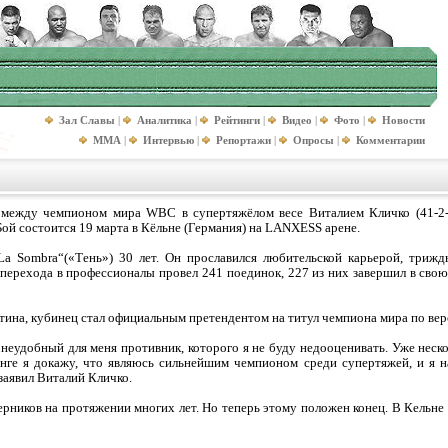
Зал Славы
|
Аналитика
|
Рейтинги
|
Видео
|
Фото
|
Новости
MMA
|
Интервью
|
Репортажи
|
Опросы
|
Комментарии
 между чемпионом мира WBC в супертяжёлом весе Виталием Кличко (41-2
Бой состоится 19 марта в Кёльне (Германия) на LANXESS арене.
a Sombra“(«Тень») 30 лет. Он прославился любительской карьерой, трижд
перехода в профессионалы провел 241 поединок, 227 из них завершил в свою
стина, кубинец стал официальным претендентом на титул чемпиона мира по ве
еудобный для меня противник, которого я не буду недооценивать. Уже нескол
инге я докажу, что являюсь сильнейшим чемпионом среди супертяжей, и я н
заявил Виталий Кличко.
рников на протяжении многих лет. Но теперь этому положен конец. В Кельне