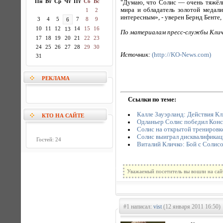
Пн
Вт
Ср
Чт
Пт
Сб
Вс
"Думаю, что Солис — очень тяжёлы
мира и обладатель золотой медал
1
2
интересным», - уверен Бернд Бенте
3
4
5
7
8
9
6
10
11
12
14
15
16
13
По материалам пресс-службы Кли
17
18
19
20
21
22
23
24
25
26
27
28
29
30
Источник:
(http://KO-News.com)
31
РЕКЛАМА
Ссылки по теме:
Калле Зауэрланд: Действия К
КТО НА САЙТЕ
Одланьер Солис победил Кон
Солис на открытой тренировке
Солис выиграл дисквалификац
Гостей: 24
Виталий Кличко: Бой с Солис
Уважаемый посетитель вы вошли на сай
#1 написал:
vist
(12 января 2011 16:50)