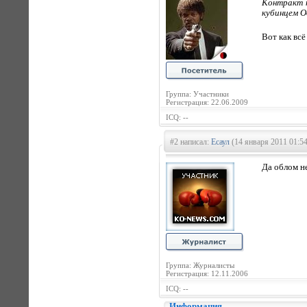
Контракт н
кубинцем О
Вот как вс
Группа: Участники
Регистрация: 22.06.2009
ICQ: --
#2 написал:
Есаул
(14 января 2011 01:54
Да облом н
Группа: Журналисты
Регистрация: 12.11.2006
ICQ: --
Информация