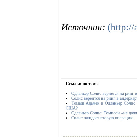
Источник:
(http://
Ссылки по теме:
Одланьер Солис вернется на ринг в
Солис верентся на ринг в андеркар
Томаш Адамек и Одланьер Солис п
США?
Одланьер Солис: Томпсон «не дожи
Солис ожидает вторую операцию.