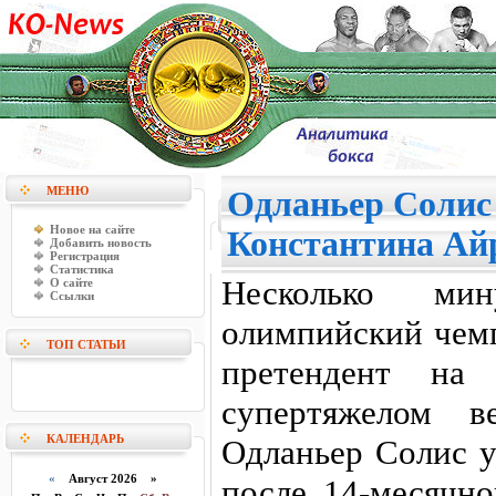
МЕНЮ
Одланьер Солис
Новое на сайте
Константина Ай
Добавить новость
Регистрация
Статистика
Несколько м
О сайте
Ссылки
олимпийский чем
ТОП СТАТЬИ
претендент на
супертяжелом в
КАЛЕНДАРЬ
Одланьер Солис у
«
Август 2026 »
после 14-месячно