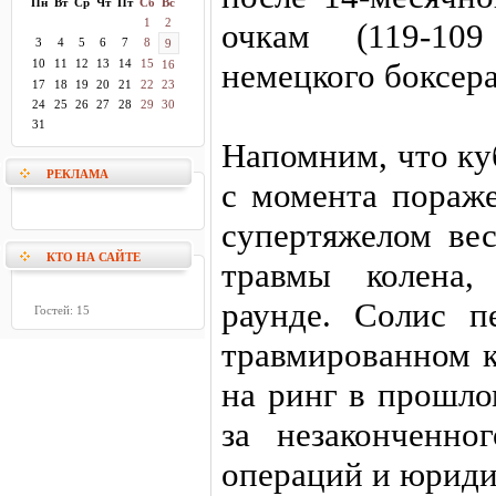
Пн
Вт
Ср
Чт
Пт
Сб
Вс
1
2
очкам (119-10
3
4
5
6
7
8
9
10
11
12
13
14
15
немецкого боксер
16
17
18
19
20
21
22
23
24
25
26
27
28
29
30
31
Напомним, что ку
РЕКЛАМА
с момента пораж
супертяжелом ве
КТО НА САЙТЕ
травмы колена,
раунде. Солис п
Гостей: 15
травмированном к
на ринг в прошло
за незаконченно
операций и юриди