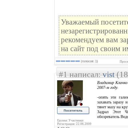
Уважаемый посетите
незарегистрированн
рекомендуем вам за
на сайт под своим и
(голосов: 1)
Просм
#1 написал:
vist
(18
Владимир Кличко 
2007-м году.
-опять эти гал
захавать заразу 
тянет мазу на кру
Задрал Этот Ч
обозреватель Вод
Группа: Участники
Регистрация: 22.06.2009