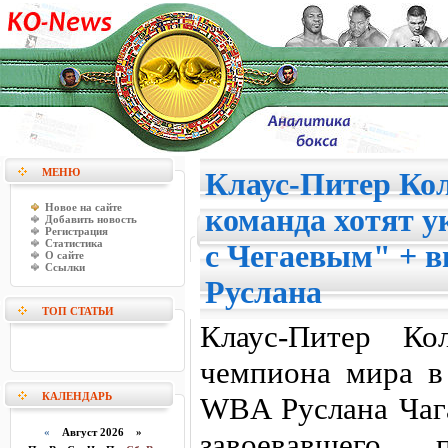
МЕНЮ
Клаус-Питер Кол
Новое на сайте
команда хотят у
Добавить новость
Регистрация
Статистика
с Чегаевым" + в
О сайте
Ссылки
Руслана
ТОП СТАТЬИ
Клаус-Питер Ко
чемпиона мира в
КАЛЕНДАРЬ
WBA Руслана Чага
«
Август 2026 »
завоевавшего п