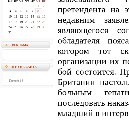
Пн
Вт
Ср
Чт
Пт
Сб
Вс
1
2
претендента на э
3
4
5
6
7
9
8
10
11
12
13
14
16
недавним заявл
15
17
18
19
20
21
22
23
являющегося со
24
25
26
27
28
29
30
31
обладателя поя
РЕКЛАМА
котором тот ск
организации их п
КТО НА САЙТЕ
бой состоится. П
Британии настоль
Гостей: 18
больным гепат
последовать наказ
младший в интерв